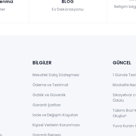
lerimiz
BLOG
İletişim bil
ler
Ev Dekorasyonu
BİLGİLER
GÜNCEL
Mesafeli Satış Sözleşmesi
1 Günde Tesl
Ödeme ve Teslimat
Modalife Ne
Gizlilik ve Güvenlik
Sikayetvar.c
Ödülü
Garanti Şartları
Takımı Boz! 
İade ve Değişim Koşulları
Oluştur!
Kişisel Verilerin Korunması
Yuva Kuran 
sı
Garanti Belgesi