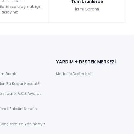
Tüm Ürünlerde
gilerimize ulaşmak için
İki Yıl Garanti
tıklayınız
YARDIM + DESTEK MERKEZİ
im Fırsatı
Modalife Destek Hattı
den Bu Kadar Hesaplı?
om’da, 5. A.C.E Awards
Kendi Paketini Kendin
Gençlerimizin Yanındayız