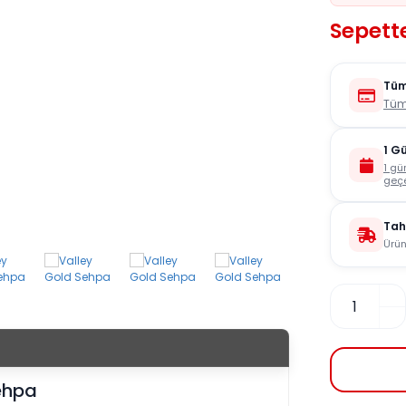
Sepette
Tüm
Tüm
1 G
1 gü
geçe
Tah
Ürün
ehpa