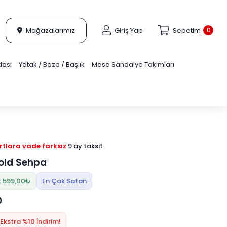
Mağazalarımız
Giriş Yap
Sepetim
0
dası
Yatak / Baza / Başlık
Masa Sandalye Takımları
tlara vade farksız
9 ay taksit
old Sehpa
: 599,00₺
En Çok Satan
0
Ekstra %10 İndirim!