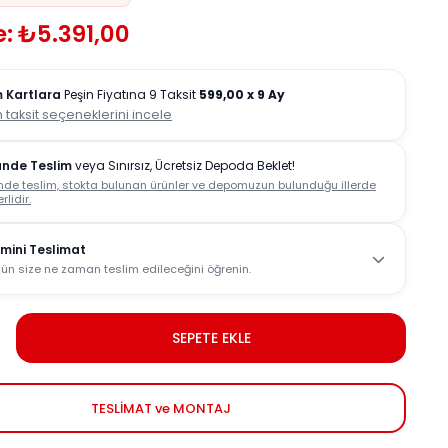
: ₺5.391,00
 Kartlara
Peşin Fiyatına 9 Taksit
599,00
x 9 Ay
 taksit seçeneklerini incele
ünde Teslim
veya Sınırsız, Ücretsiz Depoda Beklet!
nde teslim, stokta bulunan ürünler ve depomuzun bulunduğu illerde
rlidir.
mini Teslimat
ün size ne zaman teslim edileceğini öğrenin.
SEPETE EKLE
TESLİMAT ve MONTAJ