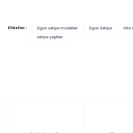
Etiketler :
Zigon sehpa modelleri
Zigon Sehpa
Orta
999,00 ₺'den başl
1.199,00 ₺'den başlayan
sehpa çeşitleri
taksitlerle!
taksitlerle!
Veyron Orta Se
Lexus Orta Puf
Tüm kartlara 
Tüm kartlara vade
9 ay
farksız
farksız
taksit
Sepette: 8.991,00₺
Sepette: 10.791,00₺
Kazancınız: 999,00₺
Kazancınız: 1.199,00₺
Hızlı Teslimat
Hızlı Teslimat
₺9.990,00
₺11.990,00