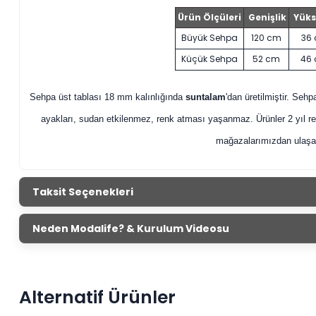
Ürün Ölçüleri
Genişlik
Yüks
Büyük Sehpa
120 cm
36
Küçük Sehpa
52 cm
46
Sehpa üst tablası 18 mm kalınlığında
suntalam
'dan üretilmiştir. Seh
ayakları, sudan etkilenmez, renk atması yaşanmaz. Ürünler 2 yıl res
mağazalarımızdan ulaşabi
Taksit Seçenekleri
Neden Modalife? & Kurulum Videosu
Alternatif Ürünler