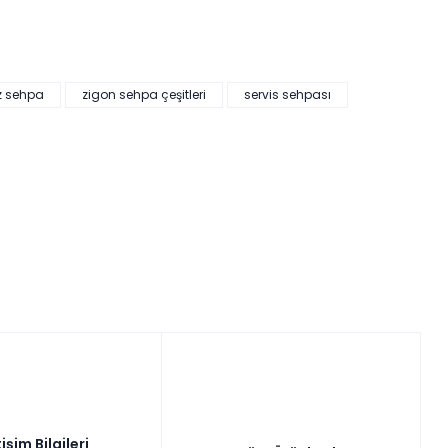
z sehpa
zigon sehpa çeşitleri
servis sehpası
tişim Bilgileri