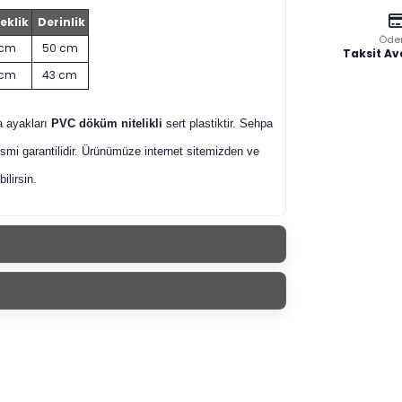
eklik
Derinlik
Öde
 cm
50 cm
Taksit Av
 cm
43 cm
pa ayakları
PVC döküm nitelikli
sert plastiktir. Sehpa
mi garantilidir.
Ürünümüze internet sitemizden ve
lirsin.