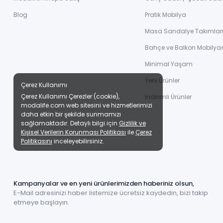
Blog
Pratik Mobilya
Masa Sandalye Takımlar
Bahçe ve Balkon Mobilyas
Minimal Yaşam
Yeni Ürünler
Çerez Kullanımı
Çerez Kullanımı Çerezler (cookie),
İndirimli Ürünler
modalife.com web sitesini ve hizmetlerimizi
daha etkin bir şekilde sunmamızı
sağlamaktadır. Detaylı bilgi için
Gizlilik ve
Kişisel Verilerin Korunması Politikası
ile
Çerez
Politikasını
inceleyebilirsiniz.
Kampanyalar ve en yeni ürünlerimizden haberiniz olsun,
E-Mail adresinizi haber listemize ücretsiz kaydedin, bizi takip
etmeye başlayın.