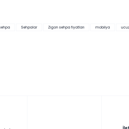
 sehpa
Sehpalar
Zigon sehpa fiyatları
mobilya
ucu
ayan
599,00 ₺'den başlayan
taksitlerle!
hpa
Cross Orta Sehpa
vade
9 ay
Tüm kartlara vade
9 ay
taksit
farksız
taksit
Sepette: 5.391,00₺
Kazancınız: 599,00₺
Hızlı Teslimat
₺5.990,00
İle