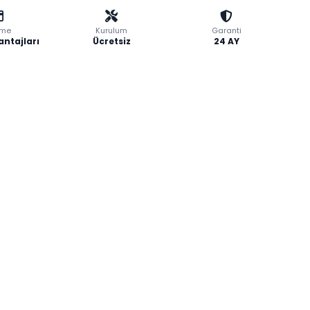
me
Kurulum
Garanti
antajları
Ücretsiz
24 AY