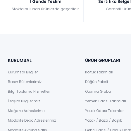
1 Günde Teslim
Sertifika Belge
Stokta bulunan ürünlerde geçerlidir.
Garantili Ürün
KURUMSAL
ÜRÜN GRUPLARI
Kurumsal Bilgiler
Koltuk Takımları
Basın Bültenlerimiz
Düğün Paketi
Bilgi Toplumu Hizmetleri
Oturma Grubu
İletişim Bilgilerimiz
Yemek Odası Takımları
Mağaza Adreslerimiz
Yatak Odası Takımları
Modalife Depo Adreslerimiz
Yatak / Baza / Başlık
Modalife Avrupa Satış
Genç Odası / Çocuk Oda