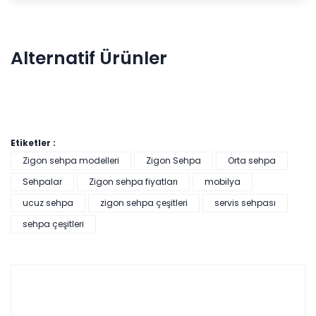
Alternatif Ürünler
Etiketler :
Zigon sehpa modelleri
Zigon Sehpa
Orta sehpa
Sehpalar
Zigon sehpa fiyatları
mobilya
Lexus Orta Sehpa
ucuz sehpa
zigon sehpa çeşitleri
servis sehpası
sehpa çeşitleri
Tüm kartlara vade
9 ay
farksız
taksit
Sepette: 17.991,00₺
Kazancınız: 1.999,00₺