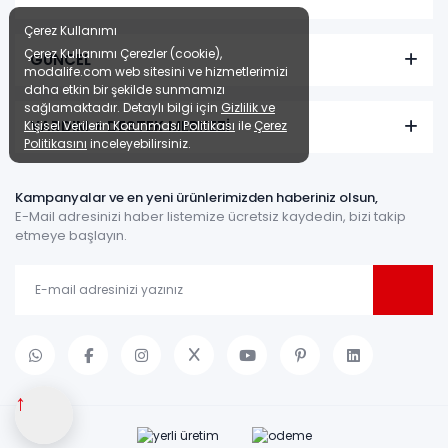
Çerez Kullanımı
Çerez Kullanımı Çerezler (cookie),
GÜNCEL
modalife.com web sitesini ve hizmetlerimizi
daha etkin bir şekilde sunmamızı
sağlamaktadır. Detaylı bilgi için
Gizlilik ve
YARDIM + DESTEK MERKEZİ
Kişisel Verilerin Korunması Politikası
ile
Çerez
Politikasını
inceleyebilirsiniz.
Kampanyalar ve en yeni ürünlerimizden haberiniz olsun,
E-Mail adresinizi haber listemize ücretsiz kaydedin, bizi takip
etmeye başlayın.
↑