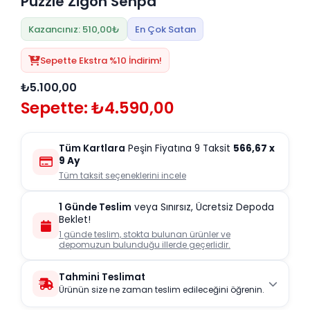
Puzzle Zigon Sehpa
Kazancınız: 510,00₺
En Çok Satan
Sepette Ekstra %10 İndirim!
₺5.100,00
Sepette: ₺4.590,00
Tüm Kartlara
Peşin Fiyatına 9 Taksit
566,67
x
9 Ay
Tüm taksit seçeneklerini incele
1 Günde Teslim
veya Sınırsız, Ücretsiz Depoda
Beklet!
1 günde teslim, stokta bulunan ürünler ve
depomuzun bulunduğu illerde geçerlidir.
Tahmini Teslimat
Ürünün size ne zaman teslim edileceğini öğrenin.