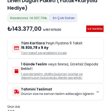
Linen Düğün Paketi (Yatak+Karyola
Hediye)
Kazancınız: 14.337,70₺
En Çok Satan
₺143.377,00
%9 İNDİRİM
₺157.970,00
Tüm Kartlara
Peşin Fiyatına 9 Taksit
15.930,78
x 9 Ay
Tüm taksit seçeneklerini incele
1 Günde Teslim
veya Sınırsız, Ücretsiz Depoda
Beklet!
1 günde teslim, stokta bulunan ürünler ve
depomuzun bulunduğu illerde geçerlidir.
Tahmini Teslimat
Ürünün size ne zaman teslim edileceğini öğrenin.
Ürün Adı