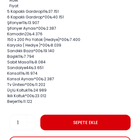
Adet
Fiyat
5 Kapaklı Gardırop
1
1
₺
37.151
6 Kapaklı Gardırop
*0
0
₺
40.151
Şifonyer
1
1
₺
13.907
Şifonyer Aynası
*0
0
₺
2.387
Komodin
2
2
₺
4.376
150 x 200 Pro Yatak (Hediye)
*0
0
₺
7.400
Karyola ( Hediye )
*0
0
₺
8.039
Sandıklı Baza
*0
0
₺
19.140
Başlık
1
1
₺
7.794
Sabit Masa
1
1
₺
8.084
Sandalye
4
4
₺
3.651
Konsol
1
1
₺
16.974
Konsol Aynası
*0
0
₺
2.387
Tv Ünitesi
*0
0
₺
11.202
Üçlü Koltuk
1
1
₺
24.989
İkili Koltuk
*0
0
₺
23.012
Berjer
1
1
₺
11.122
SEPETE EKLE