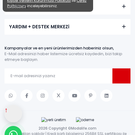
Kişisel Verilerin Korunması Politikası
ile
Çerez
Politikasını
inceleyebilirsiniz.
GÜNCEL
YARDIM + DESTEK MERKEZİ
Kampanyalar ve en yeni ürünlerimizden haberiniz olsun,
E-Mail adresinizi haber listemize ücretsiz kaydedin, bizi takip
etmeye başlayın.
↑
2026 Copyright ©Modalife.com
Tüm hakları saklıdır | Kredi kartı bilgileriniz 256Bit SSL sertifikası ile