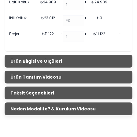
Üçlü Koltuk
₺
24.989
-
+
₺
24.989
-
İkili Koltuk
₺
23.012
-
+
₺
0
-
Berjer
₺
11.122
-
+
₺
11.122
-
Ürün Bilgisi ve Ölçüleri
Linen Düğün Paketi
Ürün Tanıtım Videosu
Ürün Ölçüleri
Genişlik
Yükseklik
Derinlik
Konsol ve Konsol
201 cm
178 cm
50 cm
Taksit Seçenekleri
Aynası
Tv Ünitesi
180 cm
55 cm
50 cm
Neden Modalife? & Kurulum Videosu
Sabit Masa
180 cm
76 cm
100 cm
Üçlü Koltuk
231 cm
78 cm
95 cm
Berjer
78 cm
95 cm
84 cm
6 Kapaklı Gardırop
250 cm
219 cm
61 cm