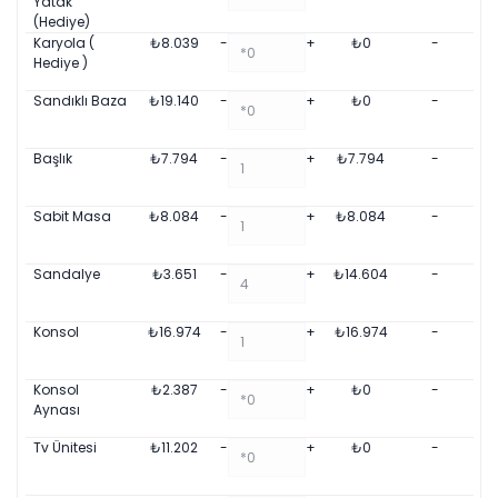
Yatak
(Hediye)
Karyola (
₺
8.039
-
+
₺
0
-
Hediye )
Sandıklı Baza
₺
19.140
-
+
₺
0
-
Başlık
₺
7.794
-
+
₺
7.794
-
Sabit Masa
₺
8.084
-
+
₺
8.084
-
Sandalye
₺
3.651
-
+
₺
14.604
-
Konsol
₺
16.974
-
+
₺
16.974
-
Konsol
₺
2.387
-
+
₺
0
-
Aynası
Tv Ünitesi
₺
11.202
-
+
₺
0
-