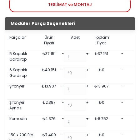
TESLİMAT ve MONTAJ
Modüler Parça Seçenekleri
Parçalar
Ürün
Adet
Toplam
Fiyatı
Fiyat
5 Kapaklı
₺
37.151
-
+
₺
37.151
-
Gardırop
6 Kapaklı
₺
40.151
-
+
₺
0
-
Gardırop
Şifonyer
₺
13.907
-
+
₺
13.907
-
Şifonyer
₺
2.387
-
+
₺
0
-
Aynası
Komodin
₺
4.376
-
+
₺
8.752
-
150 x 200 Pro
₺
7.400
-
+
₺
0
-