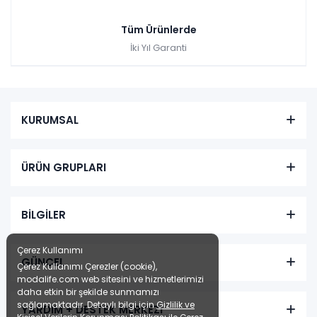
Tüm Ürünlerde
İki Yıl Garanti
KURUMSAL
ÜRÜN GRUPLARI
BİLGİLER
Çerez Kullanımı
GÜNCEL
Çerez Kullanımı Çerezler (cookie),
modalife.com web sitesini ve hizmetlerimizi
daha etkin bir şekilde sunmamızı
sağlamaktadır. Detaylı bilgi için
Gizlilik ve
YARDIM + DESTEK MERKEZİ