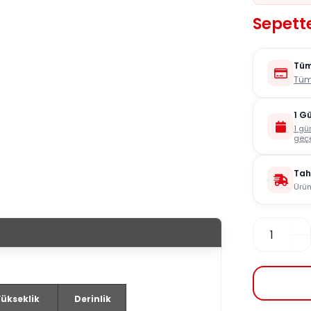
Sepett
Tüm
Tüm
1 G
1 gü
geçe
Tah
Ürün
ükseklik
Derinlik