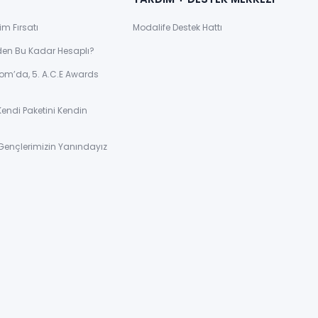
im Fırsatı
Modalife Destek Hattı
den Bu Kadar Hesaplı?
om’da, 5. A.C.E Awards
Kendi Paketini Kendin
Gençlerimizin Yanındayız