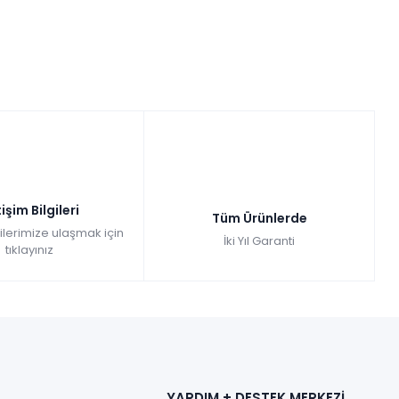
tişim Bilgileri
Tüm Ürünlerde
gilerimize ulaşmak için
İki Yıl Garanti
tıklayınız
YARDIM + DESTEK MERKEZİ