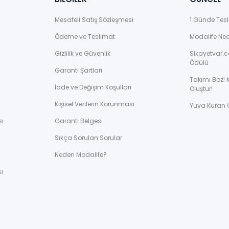
Mesafeli Satış Sözleşmesi
1 Günde Tesl
Ödeme ve Teslimat
Modalife Ne
Gizlilik ve Güvenlik
Sikayetvar.c
Ödülü
Garanti Şartları
Takımı Boz! 
İade ve Değişim Koşulları
Oluştur!
Kişisel Verilerin Korunması
Yuva Kuran 
sı
Garanti Belgesi
Sıkça Sorulan Sorular
ı
Neden Modalife?
ı