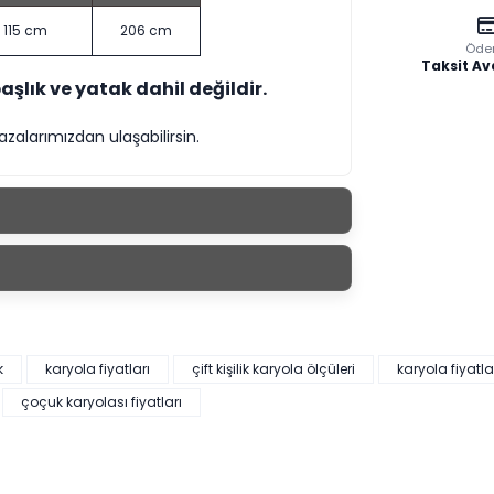
115 cm
206 cm
Öde
Taksit Av
başlık ve yatak dahil değildir.
larımızdan ulaşabilirsin.
k
karyola fiyatları
çift kişilik karyola ölçüleri
karyola fiyatla
çoçuk karyolası fiyatları