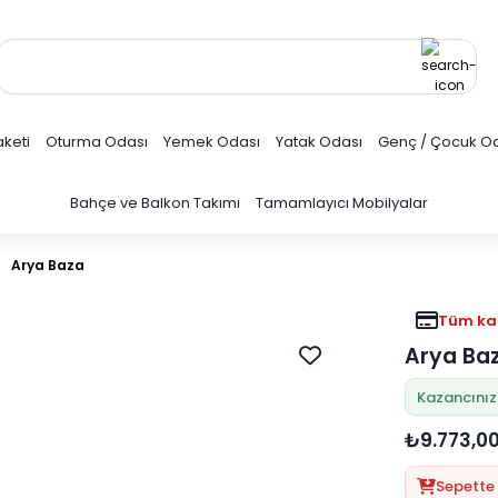
keti
Oturma Odası
Yemek Odası
Yatak Odası
Genç / Çocuk O
Bahçe ve Balkon Takımı
Tamamlayıcı Mobilyalar
Arya Baza
Tüm kar
Arya Ba
Kazancınız
₺9.773,0
Sepette 