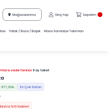
Mağazalarımız
Giriş Yap
Sepetim
dası
Yatak / Baza / Başlık
Masa Sandalye Takımları
tlara vade farksız
9 ay taksit
za
: 977,30₺
En Çok Satan
0
Ekstra %10 İndirim!