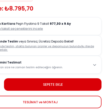
e: ₺8.795,70
 Kartlara
Peşin Fiyatına 9 Taksit
977,30
x 9 Ay
 taksit seçeneklerini incele
ünde Teslim
veya Sınırsız, Ücretsiz Depoda Beklet!
nde teslim, stokta bulunan ürünler ve depomuzun bulunduğu illerde
rlidir.
mini Teslimat
ün size ne zaman teslim edileceğini öğrenin.
SEPETE EKLE
TESLİMAT ve MONTAJ