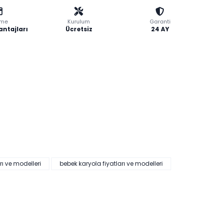
me
Kurulum
Garanti
antajları
Ücretsiz
24 AY
rı ve modelleri
bebek karyola fiyatları ve modelleri