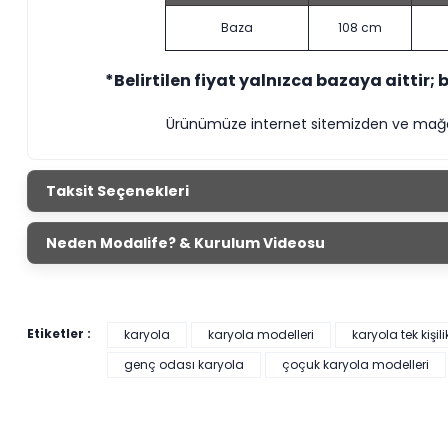
Baza
108 cm
*Belirtilen fiyat yalnızca bazaya aittir; 
Ürünümüze internet sitemizden ve mağaza
Taksit Seçenekleri
Neden Modalife? & Kurulum Videosu
Etiketler :
karyola
karyola modelleri
karyola tek kişili
genç odası karyola
çoçuk karyola modelleri