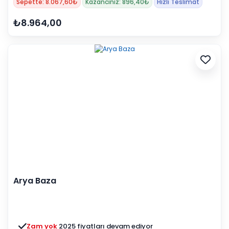
Sepette: 8.067,60₺
Kazancınız: 896,40₺
Hızlı Teslimat
₺8.964,00
Arya Baza
Zam yok
2025 fiyatları devam ediyor