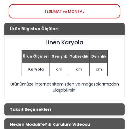
TESLİMAT ve MONTAJ
Ürün Bilgisi ve Ölçüleri
Linen Karyola
Ürün Ölçüleri
Genişlik
Yükseklik
Derinlik
Karyola
cm
cm
cm
Ürünümüze internet sitemizden ve mağazalarımızdan
ulaşabilirsin.
Taksit Seçenekleri
Neden Modalife? & Kurulum Videosu