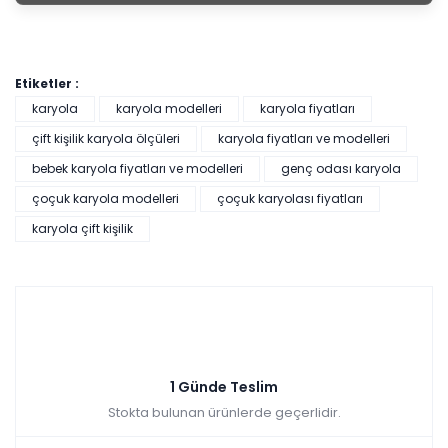
Etiketler :
karyola
karyola modelleri
karyola fiyatları
çift kişilik karyola ölçüleri
karyola fiyatları ve modelleri
bebek karyola fiyatları ve modelleri
genç odası karyola
çoçuk karyola modelleri
çoçuk karyolası fiyatları
karyola çift kişilik
1 Günde Teslim
Stokta bulunan ürünlerde geçerlidir.