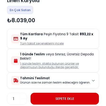
Linen Karyola
En Çok Satan
₺8.039,00
Tüm Kartlara
Peşin Fiyatına 9 Taksit
893,22
x
9 Ay
Tüm taksit seçeneklerini incele
1 Günde Teslim
veya Sınırsız, Ücretsiz Depoda
Beklet!
1 günde teslim, stokta bulunan ürünler ve
depomuzun bulunduğu illerde geçerlidir.
Tahmini Teslimat
Ürünün size ne zaman teslim edileceğini öğrenin.
SEPETE EKLE