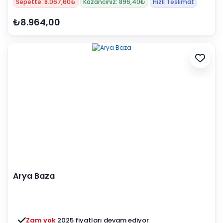
Sepette: 8.067,60₺
Kazancınız: 896,40₺
Hızlı Teslimat
₺8.964,00
Arya Baza
Zam yok
2025 fiyatları devam ediyor