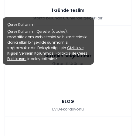
1 Günde Teslim
Stokta bulunan ürünlerde geçerlidir.
Çerez Kullanımı
Çerez Kullanımı Çerezler (cookie),
modalife.com web sitesini ve hizmetlerimizi
daha etkin bir şekilde sunmamızı
sağlamaktadır. Detaylı bilgi için
Gizlilik ve
Kişisel Verilerin Korunması Politikası
ile
Çerez
Sertifika Belgelerimiz
Politikasını
inceleyebilirsiniz.
Garantili Ürünler
BLOG
Ev Dekorasyonu