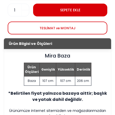
SEPETE EKLE
TESLİMAT ve MONTAJ
Ürün Bilgisi ve Ölçüleri
Mira Baza
Ürün
Genişlik
Yükseklik
Derinlik
Ölçüleri
Baza
107 cm
107 cm
206 cm
*Belirtilen fiyat yalnızca bazaya aittir; başlık
ve yatak dahil değildir.
Ürünümüze internet sitemizden ve mağazalarımızdan