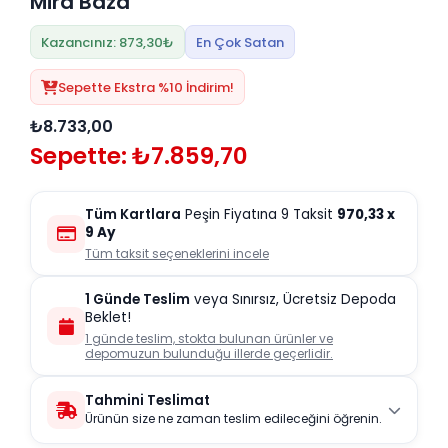
Mira Baza
Kazancınız: 873,30₺
En Çok Satan
Sepette Ekstra %10 İndirim!
₺8.733,00
Sepette: ₺7.859,70
Tüm Kartlara
Peşin Fiyatına 9 Taksit
970,33
x
9 Ay
Tüm taksit seçeneklerini incele
1 Günde Teslim
veya Sınırsız, Ücretsiz Depoda
Beklet!
1 günde teslim, stokta bulunan ürünler ve
depomuzun bulunduğu illerde geçerlidir.
Tahmini Teslimat
Ürünün size ne zaman teslim edileceğini öğrenin.