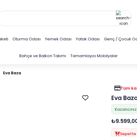
keti
Oturma Odası
Yemek Odası
Yatak Odası
Genç / Çocuk O
Bahçe ve Balkon Takımı
Tamamlayıcı Mobilyalar
Eva Baza
Tüm kar
Eva Baz
Kazancınız
₺9.599,0
Sepette 