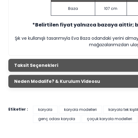
Baza
107 cm
*Belirtilen fiyat yalnızca bazaya aittir; 
Şık ve kullanışlı tasarımıyla Eva Baza odandaki yerini al
mağazalarımızdan ulaşa
Taksit Seçenekleri
Neden Modalife? & Kurulum Videosu
Etiketler :
karyola
karyola modelleri
karyola tek kişili
genç odası karyola
çoçuk karyola modelleri