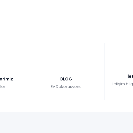
İle
lerimiz
BLOG
İletişim bil
ler
Ev Dekorasyonu