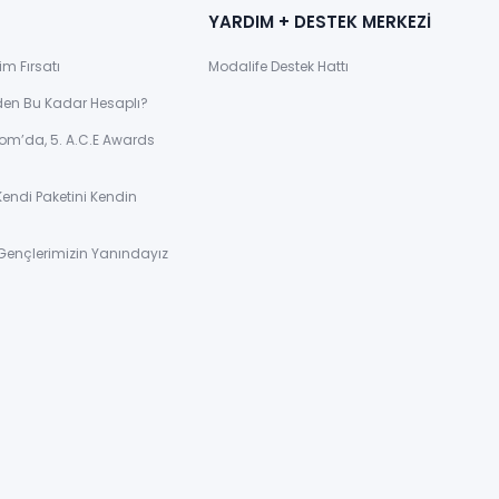
YARDIM + DESTEK MERKEZİ
im Fırsatı
Modalife Destek Hattı
den Bu Kadar Hesaplı?
om’da, 5. A.C.E Awards
Kendi Paketini Kendin
Gençlerimizin Yanındayız