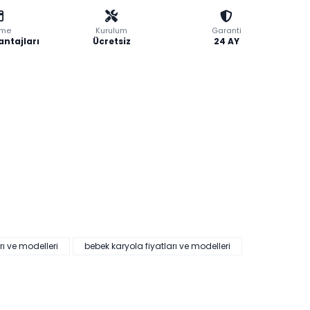
me
Kurulum
Garanti
antajları
Ücretsiz
24 AY
rı ve modelleri
bebek karyola fiyatları ve modelleri