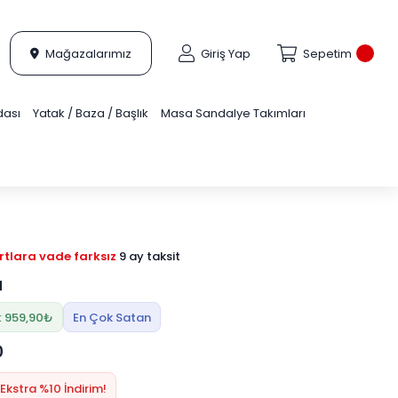
Mağazalarımız
Giriş Yap
Sepetim
dası
Yatak / Baza / Başlık
Masa Sandalye Takımları
tlara vade farksız
9 ay taksit
a
: 959,90₺
En Çok Satan
0
Ekstra %10 İndirim!