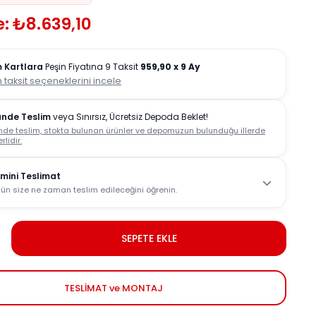
: ₺8.639,10
 Kartlara
Peşin Fiyatına 9 Taksit
959,90
x 9 Ay
 taksit seçeneklerini incele
ünde Teslim
veya Sınırsız, Ücretsiz Depoda Beklet!
nde teslim, stokta bulunan ürünler ve depomuzun bulunduğu illerde
rlidir.
mini Teslimat
ün size ne zaman teslim edileceğini öğrenin.
SEPETE EKLE
TESLİMAT ve MONTAJ