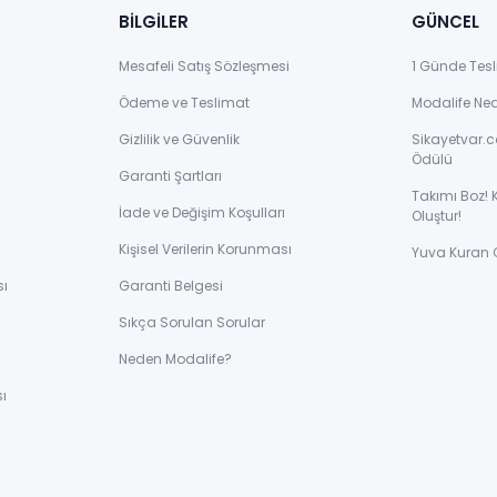
BİLGİLER
GÜNCEL
Mesafeli Satış Sözleşmesi
1 Günde Tesl
Ödeme ve Teslimat
Modalife Ne
Gizlilik ve Güvenlik
Sikayetvar.c
Ödülü
Garanti Şartları
Takımı Boz! 
İade ve Değişim Koşulları
Oluştur!
Kişisel Verilerin Korunması
Yuva Kuran 
sı
Garanti Belgesi
Sıkça Sorulan Sorular
ı
Neden Modalife?
ı