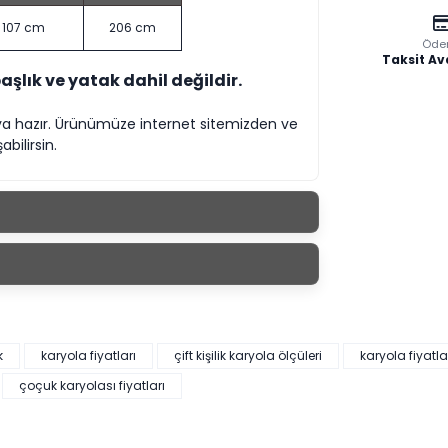
107 cm
206 cm
Öde
Taksit Av
başlık ve yatak dahil değildir.
maya hazır. Ürünümüze internet sitemizden ve
bilirsin.
k
karyola fiyatları
çift kişilik karyola ölçüleri
karyola fiyatla
çoçuk karyolası fiyatları