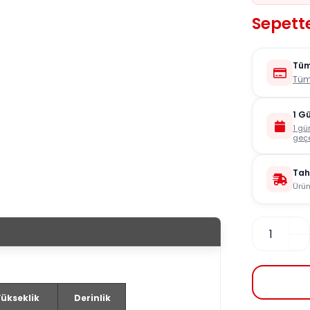
Sepette
Tüm
Tüm
1 G
1 gü
geçe
Tah
Ürün
ükseklik
Derinlik