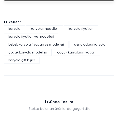
Etiketler :
karyola
karyola modelleri
karyola fiyatları
karyola fiyatları ve modelleri
bebek karyola fiyatları ve modelleri
genç odası karyola
çoçuk karyola modelleri
çoçuk karyolası fiyatları
karyola çift kişilik
1 Günde Teslim
Stokta bulunan ürünlerde geçerlidir.