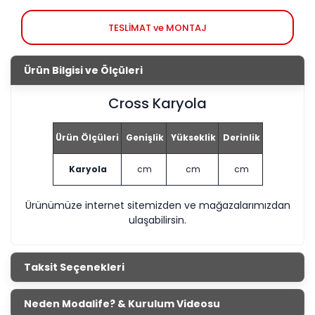
TESLİMAT ve MONTAJ
Ürün Bilgisi ve Ölçüleri
Cross Karyola
Ürün Ölçüleri
Genişlik
Yükseklik
Derinlik
Karyola
cm
cm
cm
Ürünümüze internet sitemizden ve mağazalarımızdan
ulaşabilirsin.
Taksit Seçenekleri
Neden Modalife? & Kurulum Videosu