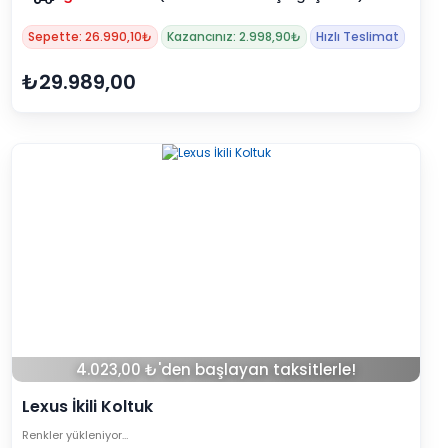
Sepette: 26.990,10₺
Kazancınız: 2.998,90₺
Hızlı Teslimat
₺29.989,00
4.023,00 ₺'den başlayan taksitlerle!
Lexus İkili Koltuk
Renkler yükleniyor…