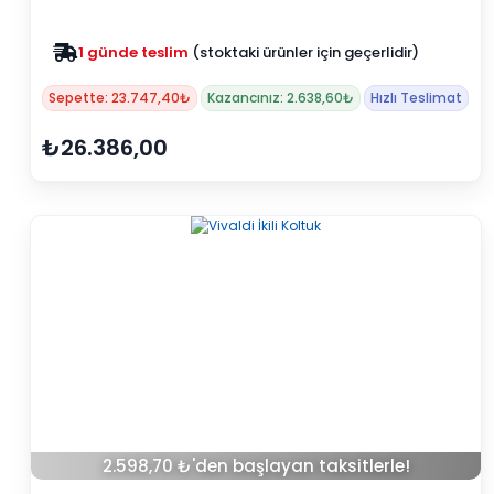
Zam yok
2025 fiyatları devam ediyor
Sepette: 23.747,40₺
Kazancınız: 2.638,60₺
Hızlı Teslimat
₺26.386,00
2.598,70 ₺'den başlayan taksitlerle!