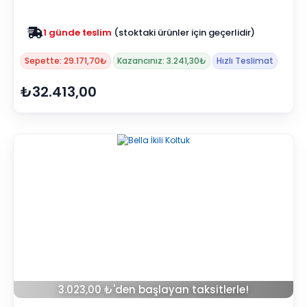
Zam yok
2025 fiyatları devam ediyor
Sepette: 29.171,70₺
Kazancınız: 3.241,30₺
Hızlı Teslimat
₺32.413,00
3.023,00 ₺'den başlayan taksitlerle!