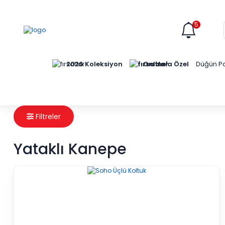
5
Online'a Özel
2026 Koleksiyon
Düğün Pa
Filtreler
Yataklı Kanepe