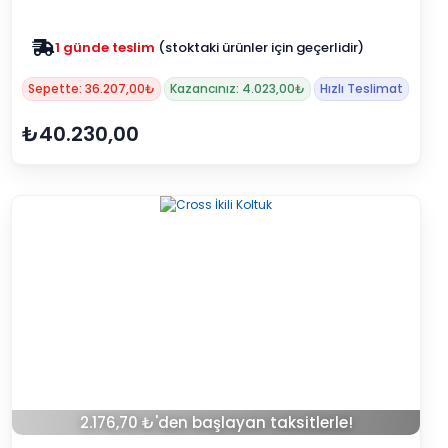
Zam yok
2025 fiyatları devam ediyor
Sepette: 36.207,00₺
Kazancınız: 4.023,00₺
Hızlı Teslimat
₺40.230,00
2.176,70 ₺'den başlayan taksitlerle!