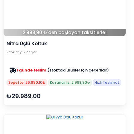
2.998,90 ₺'den başlayan taksitlerle!
Nitra Üçlü Koltuk
Renkler yükleniyor…
Zam yok
2025 fiyatları devam ediyor
Sepette: 26.990,10₺
Kazancınız: 2.998,90₺
Hızlı Teslimat
₺29.989,00