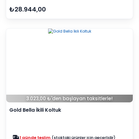
₺28.944,00
3.023,00 ₺'den başlayan taksitlerle!
Gold Bella İkili Koltuk
Zam yok
2025 fiyatları devam ediyor