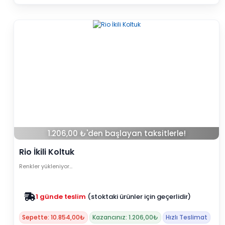
1.206,00 ₺'den başlayan taksitlerle!
Rio İkili Koltuk
Renkler yükleniyor…
Zam yok
2025 fiyatları devam ediyor
Sepette: 10.854,00₺
Kazancınız: 1.206,00₺
Hızlı Teslimat