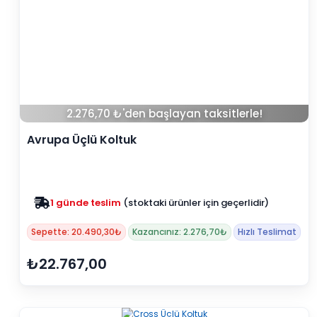
2.276,70 ₺'den başlayan taksitlerle!
Avrupa Üçlü Koltuk
Zam yok
2025 fiyatları devam ediyor
Sepette: 20.490,30₺
Kazancınız: 2.276,70₺
Hızlı Teslimat
₺22.767,00