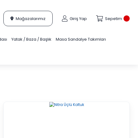
Mağazalarımız
Giriş Yap
Sepetim
dası
Yatak / Baza / Başlık
Masa Sandalye Takımları