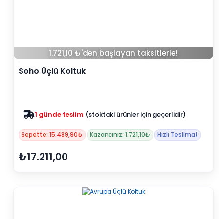
1.721,10 ₺'den başlayan taksitlerle!
Soho Üçlü Koltuk
Zam yok
2025 fiyatları devam ediyor
Sepette: 15.489,90₺
Kazancınız: 1.721,10₺
Hızlı Teslimat
₺17.211,00