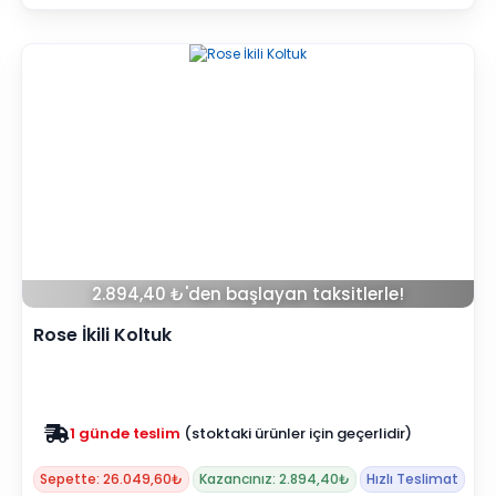
2.894,40 ₺'den başlayan taksitlerle!
Rose İkili Koltuk
Zam yok
2025 fiyatları devam ediyor
Sepette: 26.049,60₺
Kazancınız: 2.894,40₺
Hızlı Teslimat