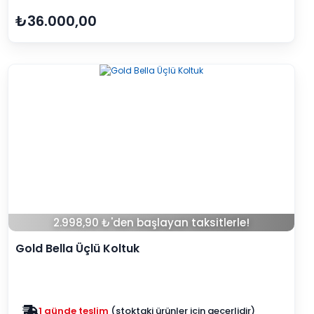
₺36.000,00
2.998,90 ₺'den başlayan taksitlerle!
Gold Bella Üçlü Koltuk
Zam yok
2025 fiyatları devam ediyor