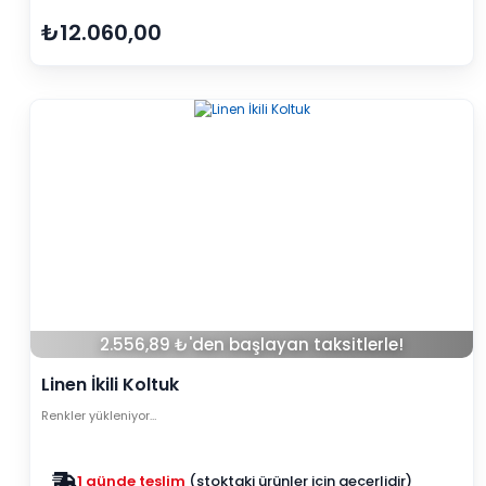
₺12.060,00
2.556,89 ₺'den başlayan taksitlerle!
Linen İkili Koltuk
Renkler yükleniyor…
Zam yok
2025 fiyatları devam ediyor