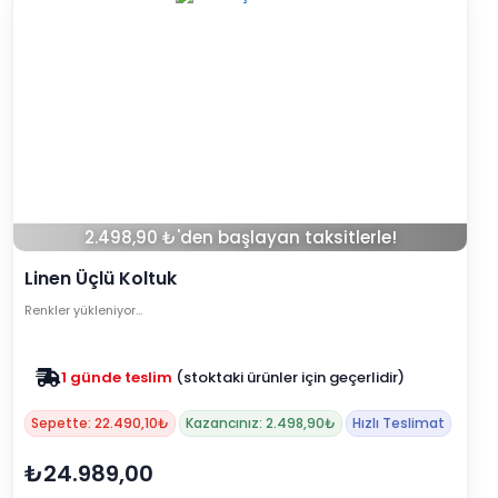
2.498,90 ₺'den başlayan taksitlerle!
Linen Üçlü Koltuk
Renkler yükleniyor…
Zam yok
2025 fiyatları devam ediyor
Sepette: 22.490,10₺
Kazancınız: 2.498,90₺
Hızlı Teslimat
₺24.989,00