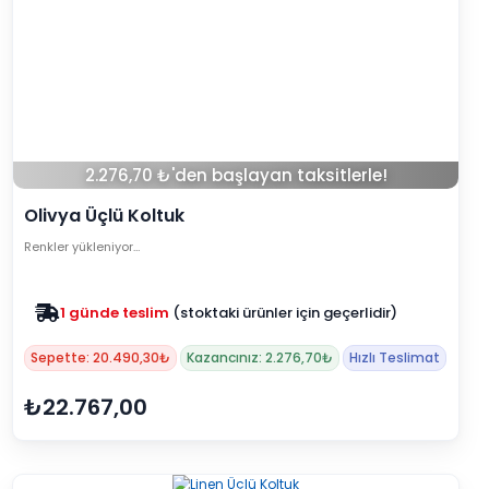
2.276,70 ₺'den başlayan taksitlerle!
Olivya Üçlü Koltuk
Renkler yükleniyor…
Zam yok
2025 fiyatları devam ediyor
Sepette: 20.490,30₺
Kazancınız: 2.276,70₺
Hızlı Teslimat
₺22.767,00