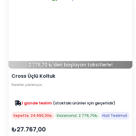
2.776,70 ₺'den başlayan taksitlerle!
Cross Üçlü Koltuk
Renkler yükleniyor…
Zam yok
2025 fiyatları devam ediyor
Sepette: 24.990,30₺
Kazancınız: 2.776,70₺
Hızlı Teslimat
₺27.767,00