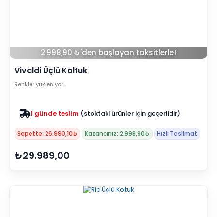
2.998,90 ₺'den başlayan taksitlerle!
Vivaldi Üçlü Koltuk
Renkler yükleniyor…
Zam yok
2025 fiyatları devam ediyor
Sepette: 26.990,10₺
Kazancınız: 2.998,90₺
Hızlı Teslimat
₺29.989,00