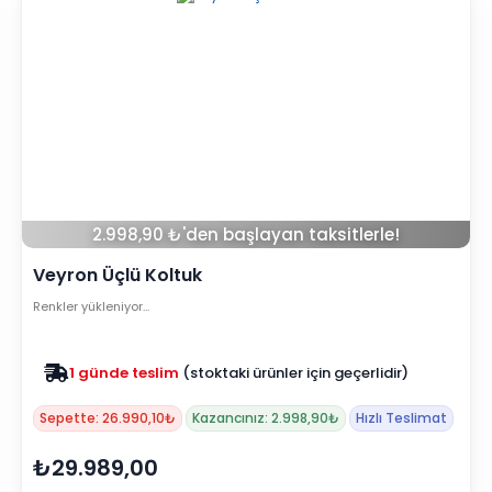
2.998,90 ₺'den başlayan taksitlerle!
Veyron Üçlü Koltuk
Renkler yükleniyor…
Zam yok
2025 fiyatları devam ediyor
Sepette: 26.990,10₺
Kazancınız: 2.998,90₺
Hızlı Teslimat
₺29.989,00