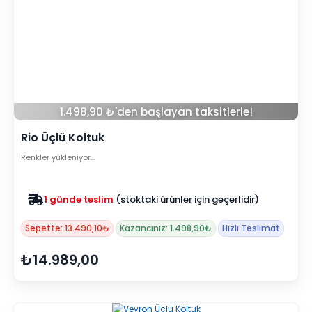
1.498,90 ₺'den başlayan taksitlerle!
Rio Üçlü Koltuk
Renkler yükleniyor…
Zam yok
2025 fiyatları devam ediyor
Sepette: 13.490,10₺
Kazancınız: 1.498,90₺
Hızlı Teslimat
₺14.989,00