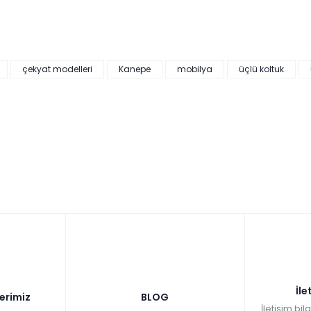
çekyat modelleri
Kanepe
mobilya
üçlü koltuk
İle
lerimiz
BLOG
İletişim bil