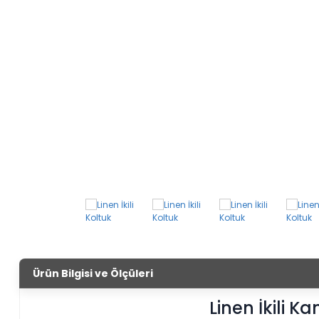
Ürün Bilgisi ve Ölçüleri
Linen İkili K