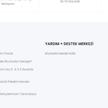
İki Yıl Garanti
tıklayınız
YARDIM + DESTEK MERKEZİ
im Fırsatı
Modalife Destek Hattı
den Bu Kadar Hesaplı?
om’da, 5. A.C.E Awards
Kendi Paketini Kendin
Gençlerimizin Yanındayız