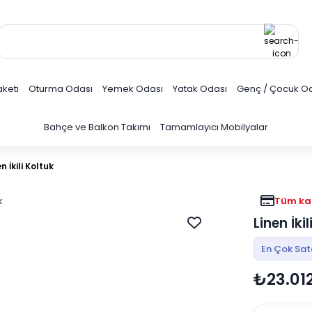
keti
Oturma Odası
Yemek Odası
Yatak Odası
Genç / Çocuk O
Bahçe ve Balkon Takımı
Tamamlayıcı Mobilyalar
n İkili Koltuk
Tüm kar
Linen İkil
En Çok Sa
₺23.01