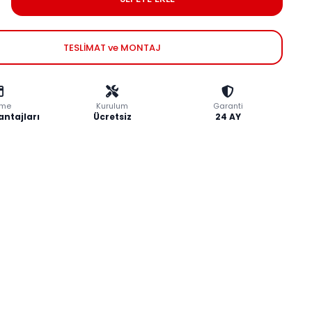
TESLİMAT ve MONTAJ
me
Kurulum
Garanti
antajları
Ücretsiz
24 AY