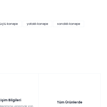
üçlü kanepe
yataklı kanepe
sandıklı kanepe
tişim Bilgileri
Tüm Ürünlerde
gilerimize ulaşmak için