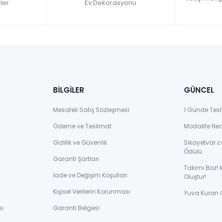
ler
Ev Dekorasyonu
BİLGİLER
GÜNCEL
Mesafeli Satış Sözleşmesi
1 Günde Tesl
Ödeme ve Teslimat
Modalife Ne
Gizlilik ve Güvenlik
Sikayetvar.c
Ödülü
Garanti Şartları
Takımı Boz! 
İade ve Değişim Koşulları
Oluştur!
Kişisel Verilerin Korunması
Yuva Kuran 
sı
Garanti Belgesi