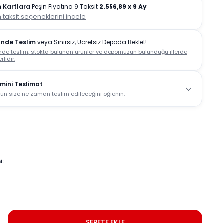
 Kartlara
Peşin Fiyatına 9 Taksit
2.556,89
x 9 Ay
 taksit seçeneklerini incele
ünde Teslim
veya Sınırsız, Ücretsiz Depoda Beklet!
nde teslim, stokta bulunan ürünler ve depomuzun bulunduğu illerde
rlidir.
mini Teslimat
ün size ne zaman teslim edileceğini öğrenin.
i:
SEPETE EKLE