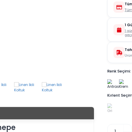
Tüm
Tüm
1 G
1 gü
geçe
Tah
Ürün
Renk Seçimi:
Kırlent Seçim
anepe