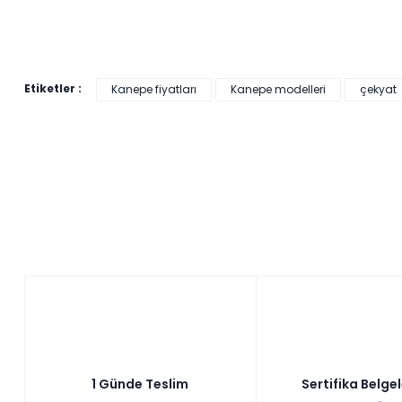
Etiketler :
Kanepe fiyatları
Kanepe modelleri
çekyat
249,00 ₺'den başlayan taksitlerle!
Pratik Çok Amaçlı Dolap - Beyaz
Tüm kartlara vade
9 ay
farksız
taksit
Sepette: 2.241,00₺
Kazancınız: 249,00₺
Hızlı Teslimat
₺2.490,00
1 Günde Teslim
Sertifika Belge