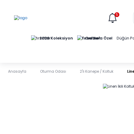
5
Online'a Özel
2026 Koleksiyon
Düğün Pa
Anasayfa
Oturma Odası
2'li Kanepe / Koltuk
Line