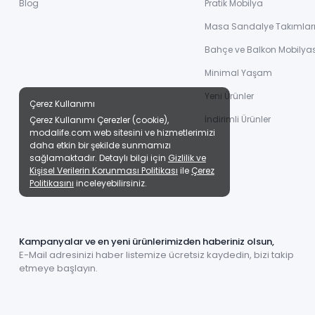
Blog
Pratik Mobilya
Masa Sandalye Takımlar
Bahçe ve Balkon Mobilyas
Minimal Yaşam
Yeni Ürünler
Çerez Kullanımı
İndirimli Ürünler
Çerez Kullanımı Çerezler (cookie),
modalife.com web sitesini ve hizmetlerimizi
daha etkin bir şekilde sunmamızı
sağlamaktadır. Detaylı bilgi için
Gizlilik ve
Kişisel Verilerin Korunması Politikası
ile
Çerez
Politikasını
inceleyebilirsiniz.
Kampanyalar ve en yeni ürünlerimizden haberiniz olsun,
E-Mail adresinizi haber listemize ücretsiz kaydedin, bizi takip
etmeye başlayın.