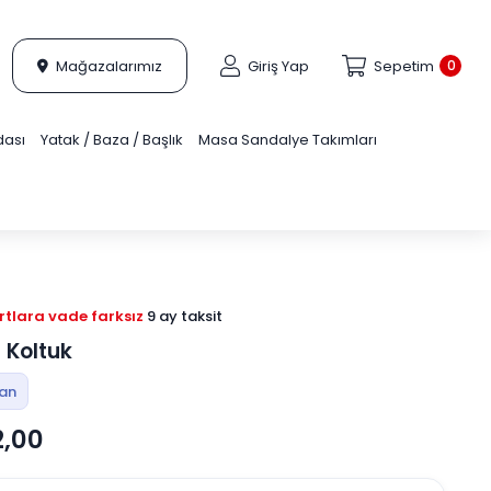
Mağazalarımız
Giriş Yap
Sepetim
0
dası
Yatak / Baza / Başlık
Masa Sandalye Takımları
tlara vade farksız
9 ay taksit
i Koltuk
tan
2,00