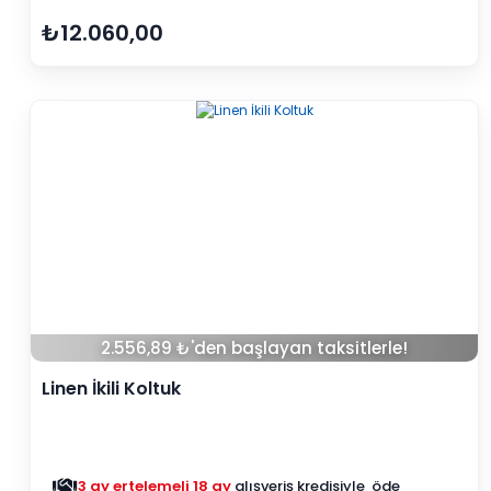
₺12.060,00
2.556,89 ₺'den başlayan taksitlerle!
Linen İkili Koltuk
3 ay ertelemeli 18 ay
alışveriş kredisiyle öde