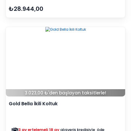
₺28.944,00
3.023,00 ₺'den başlayan taksitlerle!
Gold Bella İkili Koltuk
3 ay ertelemeli 18 ay
alışveriş kredisiyle öde