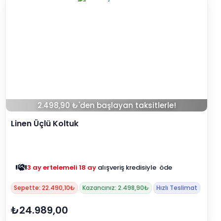
2.498,90 ₺'den başlayan taksitlerle!
Linen Üçlü Koltuk
3 ay ertelemeli 18 ay
alışveriş kredisiyle öde
Sepette: 22.490,10₺
Kazancınız: 2.498,90₺
Hızlı Teslimat
₺24.989,00