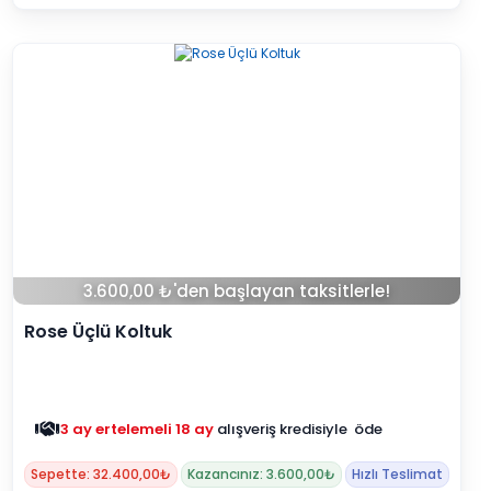
3.600,00 ₺'den başlayan taksitlerle!
Rose Üçlü Koltuk
3 ay ertelemeli 18 ay
alışveriş kredisiyle öde
Sepette: 32.400,00₺
Kazancınız: 3.600,00₺
Hızlı Teslimat