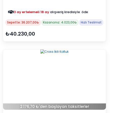
3 ay ertelemeli 18 ay
alışveriş kredisiyle öde
Sepette: 36.207,00₺
Kazancınız: 4.023,00₺
Hızlı Teslimat
₺40.230,00
2.176,70 ₺'den başlayan taksitlerle!