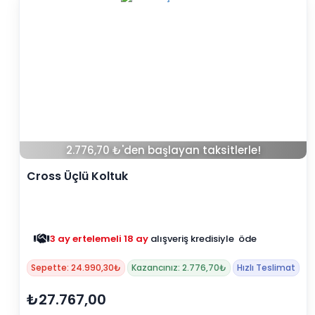
2.776,70 ₺'den başlayan taksitlerle!
Cross Üçlü Koltuk
3 ay ertelemeli 18 ay
alışveriş kredisiyle öde
Sepette: 24.990,30₺
Kazancınız: 2.776,70₺
Hızlı Teslimat
₺27.767,00