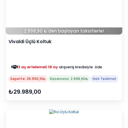
2.998,90 ₺'den başlayan taksitlerle!
Vivaldi Üçlü Koltuk
3 ay ertelemeli 18 ay
alışveriş kredisiyle öde
Sepette: 26.990,10₺
Kazancınız: 2.998,90₺
Hızlı Teslimat
₺29.989,00