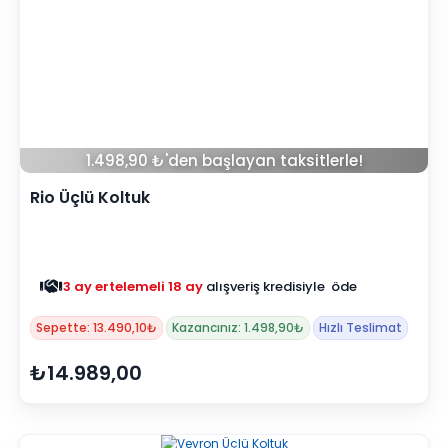
1.498,90 ₺'den başlayan taksitlerle!
Rio Üçlü Koltuk
3 ay ertelemeli 18 ay
alışveriş kredisiyle öde
Sepette: 13.490,10₺
Kazancınız: 1.498,90₺
Hızlı Teslimat
₺14.989,00