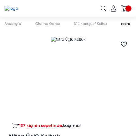
Anasayfa
Oturma Odası
3'lü Kanepe / Koltuk
Nitra Üç
137 kişinin sepetinde,
kaçırma!