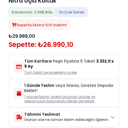
Nitra Üçlü Koltuk
Kazancınız: 2.998,90₺
En Çok Satan
Sepette Ekstra %10 İndirim!
₺29.989,00
Sepette: ₺26.990,10
Tüm Kartlara
Peşin Fiyatına 9 Taksit
3.332,11
x
9 Ay
Tüm taksit seçeneklerini incele
1 Günde Teslim
veya Sınırsız, Ücretsiz Depoda
Beklet!
1 günde teslim, stokta bulunan ürünler ve
depomuzun bulunduğu illerde geçerlidir.
Tahmini Teslimat
Ürünün size ne zaman teslim edileceğini öğrenin.