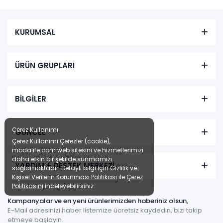
KURUMSAL
ÜRÜN GRUPLARI
BİLGİLER
Çerez Kullanımı
GÜNCEL
Çerez Kullanımı Çerezler (cookie),
modalife.com web sitesini ve hizmetlerimizi
daha etkin bir şekilde sunmamızı
YARDIM + DESTEK MERKEZİ
sağlamaktadır. Detaylı bilgi için
Gizlilik ve
Kişisel Verilerin Korunması Politikası
ile
Çerez
Politikasını
inceleyebilirsiniz.
Kampanyalar ve en yeni ürünlerimizden haberiniz olsun,
E-Mail adresinizi haber listemize ücretsiz kaydedin, bizi takip
etmeye başlayın.