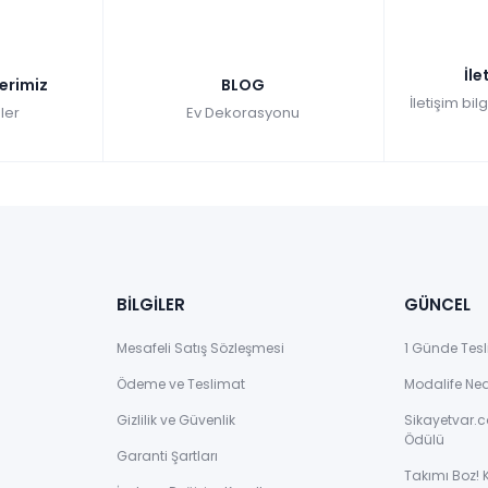
İle
lerimiz
BLOG
İletişim bil
ler
Ev Dekorasyonu
BİLGİLER
GÜNCEL
Mesafeli Satış Sözleşmesi
1 Günde Tesl
Ödeme ve Teslimat
Modalife Ne
Gizlilik ve Güvenlik
Sikayetvar.c
Ödülü
Garanti Şartları
Takımı Boz! 