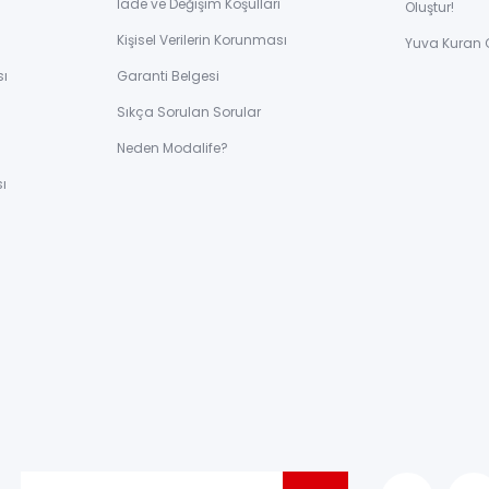
İade ve Değişim Koşulları
Oluştur!
Kişisel Verilerin Korunması
Yuva Kuran 
sı
Garanti Belgesi
Sıkça Sorulan Sorular
ı
Neden Modalife?
ı