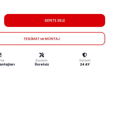
SEPETE EKLE
TESLİMAT ve MONTAJ
me
Kurulum
Garanti
antajları
Ücretsiz
24 AY