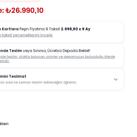
: ₺26.990,10
 Kartlara
Peşin Fiyatına 9 Taksit
2.998,90
x 9 Ay
 taksit seçeneklerini incele
ünde Teslim
veya Sınırsız, Ücretsiz Depoda Beklet!
nde teslim, stokta bulunan ürünler ve depomuzun bulunduğu illerde
rlidir.
mini Teslimat
ün size ne zaman teslim edileceğini öğrenin.
leri