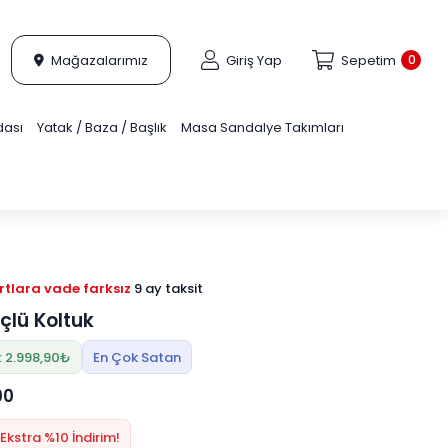
Mağazalarımız
Giriş Yap
Sepetim
0
dası
Yatak / Baza / Başlık
Masa Sandalye Takımları
tlara vade farksız
9 ay taksit
Üçlü Koltuk
: 2.998,90₺
En Çok Satan
00
Ekstra %10 İndirim!