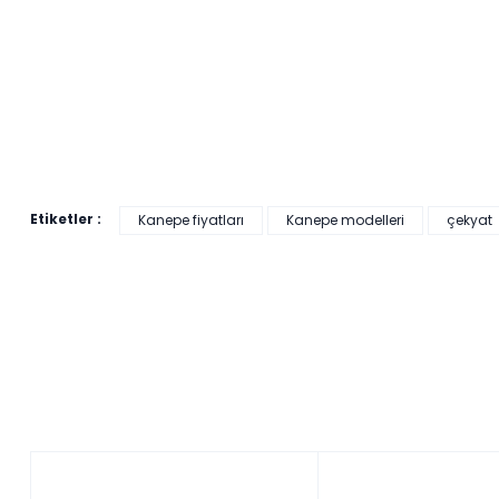
Etiketler :
Kanepe fiyatları
Kanepe modelleri
çekyat