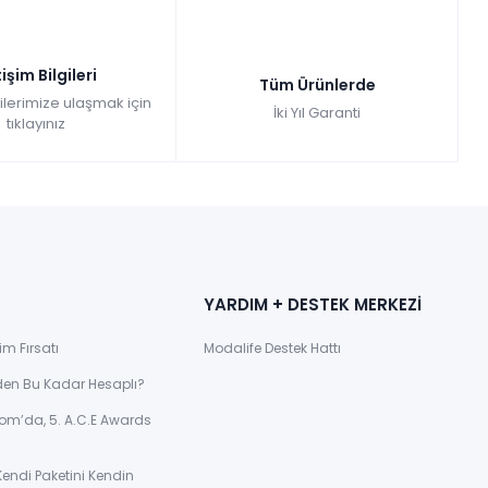
tişim Bilgileri
Tüm Ürünlerde
gilerimize ulaşmak için
İki Yıl Garanti
tıklayınız
YARDIM + DESTEK MERKEZİ
im Fırsatı
Modalife Destek Hattı
den Bu Kadar Hesaplı?
om’da, 5. A.C.E Awards
Kendi Paketini Kendin