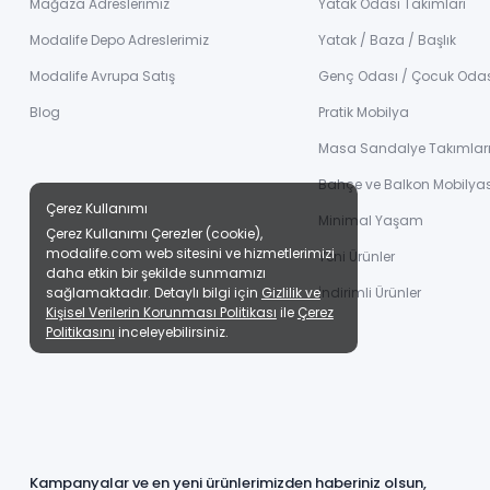
Mağaza Adreslerimiz
Yatak Odası Takımları
Modalife Depo Adreslerimiz
Yatak / Baza / Başlık
Modalife Avrupa Satış
Genç Odası / Çocuk Oda
Blog
Pratik Mobilya
Masa Sandalye Takımlar
Bahçe ve Balkon Mobilyas
Çerez Kullanımı
Minimal Yaşam
Çerez Kullanımı Çerezler (cookie),
modalife.com web sitesini ve hizmetlerimizi
Yeni Ürünler
daha etkin bir şekilde sunmamızı
İndirimli Ürünler
sağlamaktadır. Detaylı bilgi için
Gizlilik ve
Kişisel Verilerin Korunması Politikası
ile
Çerez
Politikasını
inceleyebilirsiniz.
Kampanyalar ve en yeni ürünlerimizden haberiniz olsun,