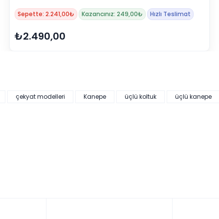
Sepette: 2.241,00₺
Kazancınız: 249,00₺
Hızlı Teslimat
₺2.490,00
çekyat modelleri
Kanepe
üçlü koltuk
üçlü kanepe