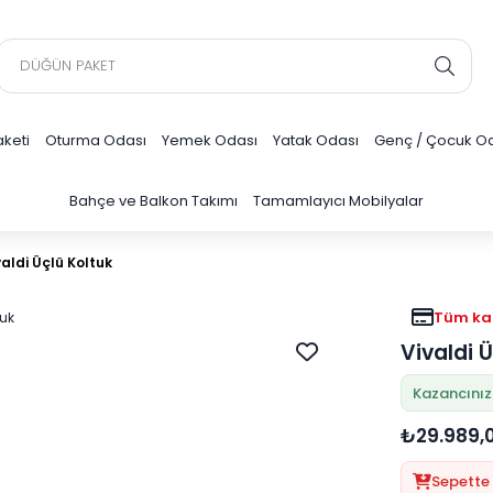
keti
Oturma Odası
Yemek Odası
Yatak Odası
Genç / Çocuk O
Bahçe ve Balkon Takımı
Tamamlayıcı Mobilyalar
valdi Üçlü Koltuk
Tüm kar
Vivaldi 
Kazancınız
₺29.989,
Sepette 