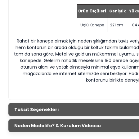
Ürün Ölçüleri
Genişlik
Yüks
Üçlü Kanepe
221 cm
84
Rahat bir kanepe almak için neden şıklığımdan taviz ver
hem konforun bir arada olduğu bir koltuk takımı bulamad
tam da sana göre. Metal ve gold’un mükemmel uyumu, sade 
kanepede. Gelelim rahatlık meselesine 180 derece açıyı a
oturum alanı ve yatak olmasıyla minimal eşya kullanım
mağazalarda ve internet sitemizde seni bekliyor. Hadi ge
konforunu birlikte deney
Taksit Seçenekleri
Neden Modalife? & Kurulum Videosu