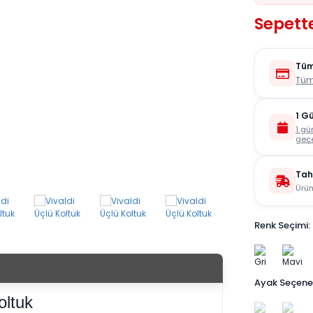
Sepette
Tüm
Tüm
1 G
1 gü
geçe
Tah
Ürün
Renk Seçimi:
Ayak Seçenek
oltuk