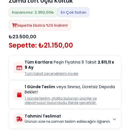
Zuma Loft Üçlü Koltuk
Kazancınız: 2.350,00₺
En Çok Satan
Sepette Ekstra %10 İndirim!
₺23.500,00
Sepette: ₺21.150,00
Tüm Kartlara
Peşin Fiyatına 9 Taksit
2.611,11
x
9 Ay
Tüm taksit seçeneklerini incele
1 Günde Teslim
veya Sınırsız, Ücretsiz Depoda
Beklet!
1 günde teslim, stokta bulunan ürünler ve
depomuzun bulunduğu illerde geçerlidir.
Tahmini Teslimat
Ürünün size ne zaman teslim edileceğini öğrenin.