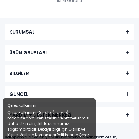
İki Yıl Garanti
KURUMSAL
ÜRÜN GRUPLARI
BİLGİLER
GÜNCEL
Çerez Kullanımı
Çerez Kullanımı Çerezler (cookie),
YARDIM + DESTEK MERKEZİ
modalife.com web sitesini ve hizmetlerimizi
daha etkin bir şekilde sunmamızı
sağlamaktadır. Detaylı bilgi için
Gizlilik ve
Kişisel Verilerin Korunması Politikası
ile
Çerez
Kampanyalar ve en yeni ürünlerimizden haberiniz olsun,