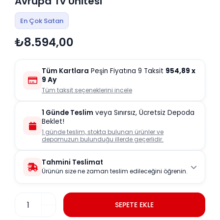
Avrupa Tv Ünitesi
En Çok Satan
₺8.594,00
Tüm Kartlara
Peşin Fiyatına 9 Taksit
954,89
x
9 Ay
Tüm taksit seçeneklerini incele
1 Günde Teslim
veya Sınırsız, Ücretsiz Depoda
Beklet!
1 günde teslim, stokta bulunan ürünler ve
depomuzun bulunduğu illerde geçerlidir.
Tahmini Teslimat
Ürünün size ne zaman teslim edileceğini öğrenin.
SEPETE EKLE