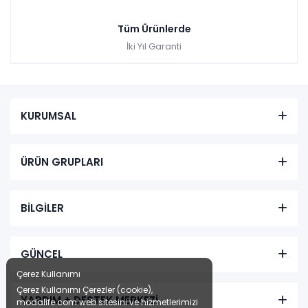
Tüm Ürünlerde
İki Yıl Garanti
KURUMSAL
ÜRÜN GRUPLARI
BİLGİLER
GÜNCEL
Çerez Kullanımı
Çerez Kullanımı Çerezler (cookie),
YARDIM + DESTEK MERKEZİ
modalife.com web sitesini ve hizmetlerimizi