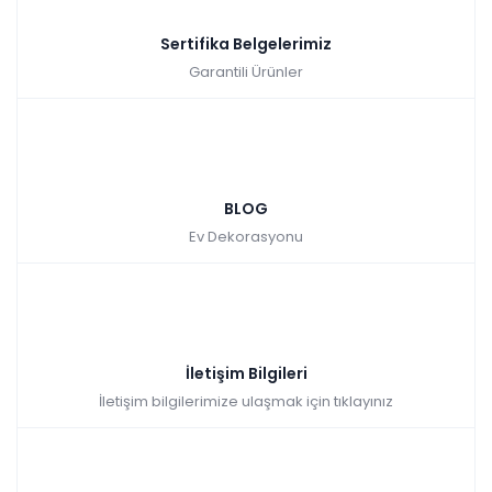
Sertifika Belgelerimiz
Garantili Ürünler
Gold Bella Tv Sehpası
Tüm kartlara
9 ay
BLOG
vade farksız
taksit
Ev Dekorasyonu
Hızlı Teslimat
₺15.053,00
İletişim Bilgileri
İletişim bilgilerimize ulaşmak için tıklayınız