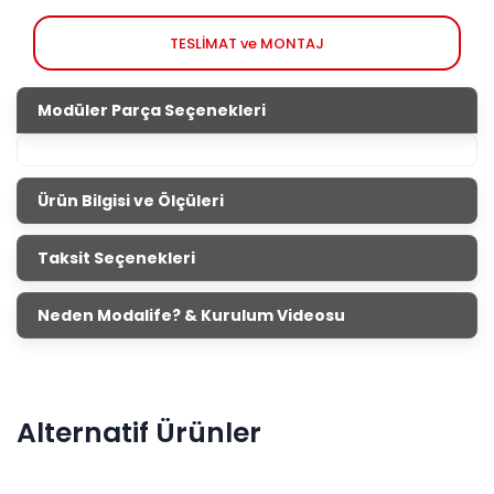
TESLİMAT ve MONTAJ
Modüler Parça Seçenekleri
Ürün Bilgisi ve Ölçüleri
Avrupa Tv Ünitesi
Taksit Seçenekleri
Ürün Ölçüleri
Genişlik
Yükseklik
Derinlik
Neden Modalife? & Kurulum Videosu
Üst Modül
182 cm
96 cm
19 cm
Alt Modül
186 cm
50 cm
43 cm
Ahşap ve siyahın eşsiz uyumunu gördüğümüz Avrupa
televizyon ünitesi geniş depolama alanıyla seni düşünüyor.
Alternatif Ürünler
Avrupa televizyon sehpasına internet sitemizden ve
mağazalarımızdan ulaşabilirsin.