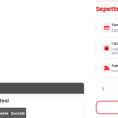
Sepette
Tüm
Tüm
1 G
1 gü
geçe
Tah
Ürün
tesi
eklik
Derinlik