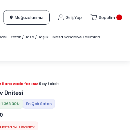
Mağazalarımız
Giriş Yap
Sepetim
dası
Yatak / Baza / Başlık
Masa Sandalye Takımları
tlara vade farksız
9 ay taksit
v Ünitesi
: 1.368,30₺
En Çok Satan
00
Ekstra %10 İndirim!