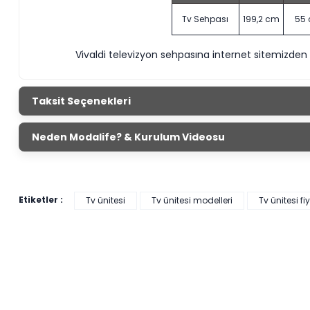
Tv Sehpası
199,2 cm
55
Vivaldi televizyon sehpasına internet sitemizden
Taksit Seçenekleri
Neden Modalife? & Kurulum Videosu
Etiketler :
Tv ünitesi
Tv ünitesi modelleri
Tv ünitesi fi