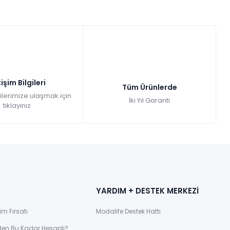
tişim Bilgileri
Tüm Ürünlerde
gilerimize ulaşmak için
İki Yıl Garanti
tıklayınız
YARDIM + DESTEK MERKEZİ
im Fırsatı
Modalife Destek Hattı
den Bu Kadar Hesaplı?