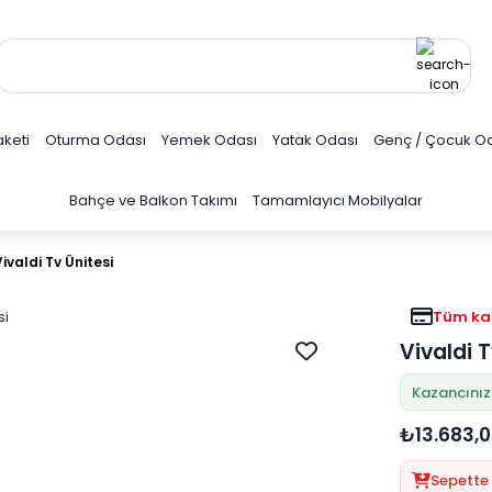
keti
Oturma Odası
Yemek Odası
Yatak Odası
Genç / Çocuk O
Bahçe ve Balkon Takımı
Tamamlayıcı Mobilyalar
Vivaldi Tv Ünitesi
Tüm kar
Vivaldi T
Kazancınız
₺13.683,
Sepette 