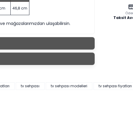
 cm
46,8 cm
Öde
Taksit Av
 ve mağazalarımızdan ulaşabilirsin.
yatları
tv sehpası
tv sehpası modelleri
tv sehpası fiyatları