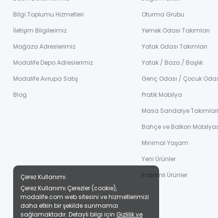
Bilgi Toplumu Hizmetleri
Oturma Grubu
İletişim Bilgilerimiz
Yemek Odası Takımları
Mağaza Adreslerimiz
Yatak Odası Takımları
Modalife Depo Adreslerimiz
Yatak / Baza / Başlık
Modalife Avrupa Satış
Genç Odası / Çocuk Oda
Blog
Pratik Mobilya
Masa Sandalye Takımlar
Bahçe ve Balkon Mobilyas
Minimal Yaşam
Yeni Ürünler
İndirimli Ürünler
Çerez Kullanımı
Çerez Kullanımı Çerezler (cookie),
modalife.com web sitesini ve hizmetlerimizi
daha etkin bir şekilde sunmamızı
sağlamaktadır. Detaylı bilgi için
Gizlilik ve