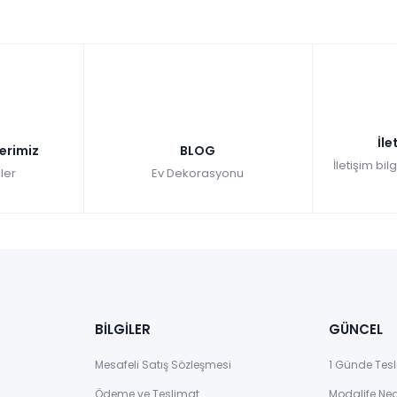
İle
lerimiz
BLOG
İletişim bil
ler
Ev Dekorasyonu
BİLGİLER
GÜNCEL
Mesafeli Satış Sözleşmesi
1 Günde Tesl
Ödeme ve Teslimat
Modalife Ne