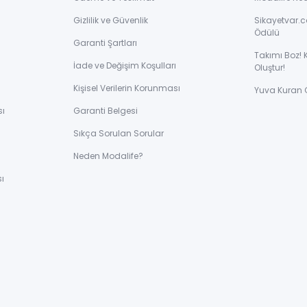
Gizlilik ve Güvenlik
Sikayetvar.c
Ödülü
Garanti Şartları
Takımı Boz! 
İade ve Değişim Koşulları
Oluştur!
Kişisel Verilerin Korunması
Yuva Kuran 
sı
Garanti Belgesi
Sıkça Sorulan Sorular
ı
Neden Modalife?
ı