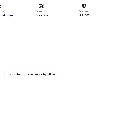
me
Kurulum
Garanti
antajları
Ücretsiz
24 AY
tv ünitesi modelleri ve fiyatları