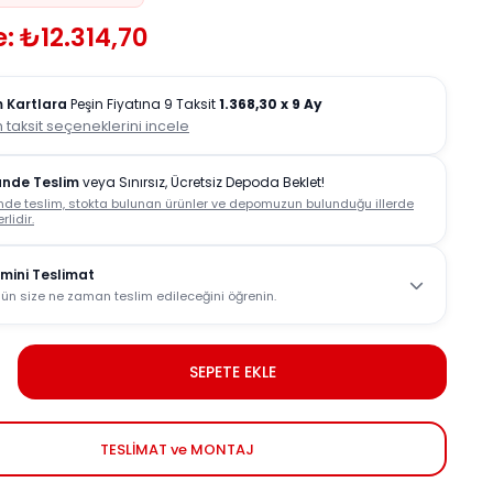
: ₺12.314,70
 Kartlara
Peşin Fiyatına 9 Taksit
1.368,30
x 9 Ay
 taksit seçeneklerini incele
ünde Teslim
veya Sınırsız, Ücretsiz Depoda Beklet!
nde teslim, stokta bulunan ürünler ve depomuzun bulunduğu illerde
rlidir.
mini Teslimat
ün size ne zaman teslim edileceğini öğrenin.
SEPETE EKLE
TESLİMAT ve MONTAJ