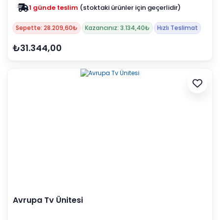
1 günde teslim
(stoktaki ürünler için geçerlidir)
Zam yok
2025 fiyatları devam ediyor
Sepette: 28.209,60₺
Kazancınız: 3.134,40₺
Hızlı Teslimat
₺31.344,00
Avrupa Tv Ünitesi