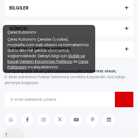
BİLGİLER
GÜNCEL
Çerez Kullanımı
Çerez Kullanımı Çerezler (cookie),
modalife.com web sitesini ve hizmetlerimizi
YARDIM + DESTEK MERKEZİ
daha etkin bir şekilde sunmamızı
sağlamaktadır. Detaylı bilgi için
Gizlilik ve
Kişisel Verilerin Korunması Politikası
ile
Çerez
Politikasını
inceleyebilirsiniz.
Kampanyalar ve en yeni ürünlerimizden haberiniz olsun,
E-Mail adresinizi haber listemize ücretsiz kaydedin, bizi takip
etmeye başlayın.
↑