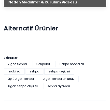
Neden Modalife? & Kurulum Videosu
Alternatif Ürünler
Etiketler :
Zigon Sehpa
Sehpalar
Sehpa modelleri
mobilya
sehpa
sehpa çeşitleri
Avrupa Üçlü Zigon Sehpa
üçlü zigon sehpa
zigon sehpa en ucuz
zigon sehpa ölçüleri
sehpa ayakları
Tüm kartlara vade
9 ay
farksız
taksit
Sepette: 4.590,00₺