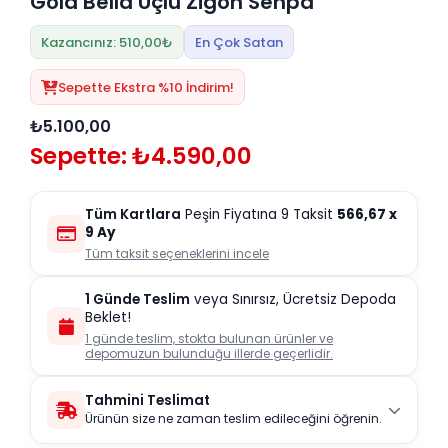
Gold Bella Üçlü Zigon Sehpa
Kazancınız: 510,00₺
En Çok Satan
Sepette Ekstra %10 İndirim!
₺5.100,00
Sepette: ₺4.590,00
Tüm Kartlara
Peşin Fiyatına 9 Taksit
566,67
x
9 Ay
Tüm taksit seçeneklerini incele
1 Günde Teslim
veya Sınırsız, Ücretsiz Depoda
Beklet!
1 günde teslim, stokta bulunan ürünler ve
depomuzun bulunduğu illerde geçerlidir.
Tahmini Teslimat
Ürünün size ne zaman teslim edileceğini öğrenin.