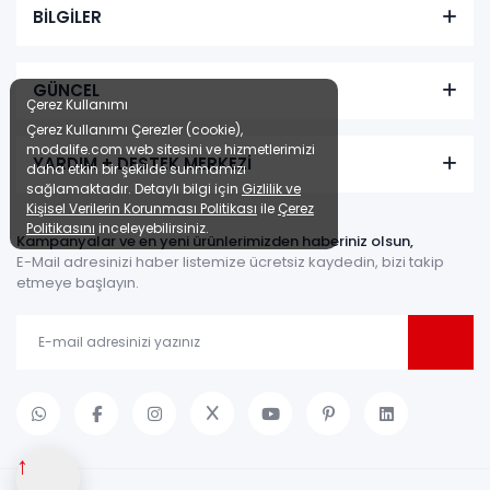
BİLGİLER
GÜNCEL
Çerez Kullanımı
Çerez Kullanımı Çerezler (cookie),
modalife.com web sitesini ve hizmetlerimizi
YARDIM + DESTEK MERKEZİ
daha etkin bir şekilde sunmamızı
sağlamaktadır. Detaylı bilgi için
Gizlilik ve
Kişisel Verilerin Korunması Politikası
ile
Çerez
Politikasını
inceleyebilirsiniz.
Kampanyalar ve en yeni ürünlerimizden haberiniz olsun,
E-Mail adresinizi haber listemize ücretsiz kaydedin, bizi takip
etmeye başlayın.
↑