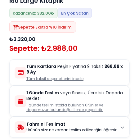
Rio Large Kitaplık
Kazancınız: 332,00₺
En Çok Satan
Sepette Ekstra %10 İndirim!
₺3.320,00
Sepette: ₺2.988,00
Tüm Kartlara
Peşin Fiyatına 9 Taksit
368,89
x
9 Ay
Tüm taksit seçeneklerini incele
1 Günde Teslim
veya Sınırsız, Ücretsiz Depoda
Beklet!
1 günde teslim, stokta bulunan ürünler ve
depomuzun bulunduğu illerde geçerlidir.
Tahmini Teslimat
Ürünün size ne zaman teslim edileceğini öğrenin.