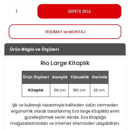
SEPETE EKLE
TESLİMAT ve MONTAJ
Ürün Bilgisi ve Ölçüleri
Rio Large Kitaplık
Ürün Ölçüleri
Genişlik
Yükseklik
Derinlik
Kitaplık
58 cm
180 cm
26 cm
Şık ve kullanışlı tasarımıyla kaliteden ödün vermeden
ergonomik olarak tasarlanmış Eva large kitaplıkla evini
güzelleştirmek senin elinde. Eva kitaplığa
mağazalarımızdan ve internet sitemizden ulaşabilirsin.