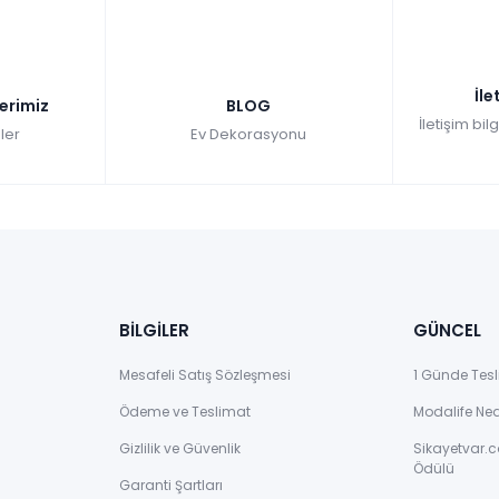
İle
lerimiz
BLOG
İletişim bil
ler
Ev Dekorasyonu
BİLGİLER
GÜNCEL
Mesafeli Satış Sözleşmesi
1 Günde Tesl
Ödeme ve Teslimat
Modalife Ne
Gizlilik ve Güvenlik
Sikayetvar.c
Ödülü
Garanti Şartları