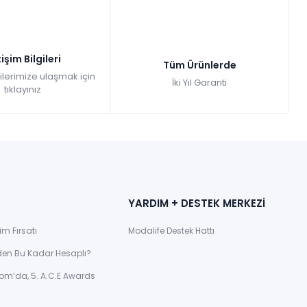
tişim Bilgileri
Tüm Ürünlerde
gilerimize ulaşmak için
İki Yıl Garanti
tıklayınız
YARDIM + DESTEK MERKEZİ
im Fırsatı
Modalife Destek Hattı
den Bu Kadar Hesaplı?
om’da, 5. A.C.E Awards