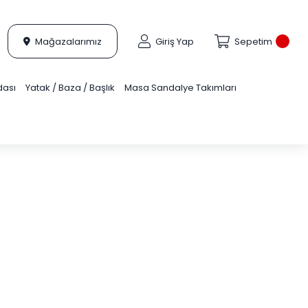
Mağazalarımız
Giriş Yap
Sepetim
dası
Yatak / Baza / Başlık
Masa Sandalye Takımları