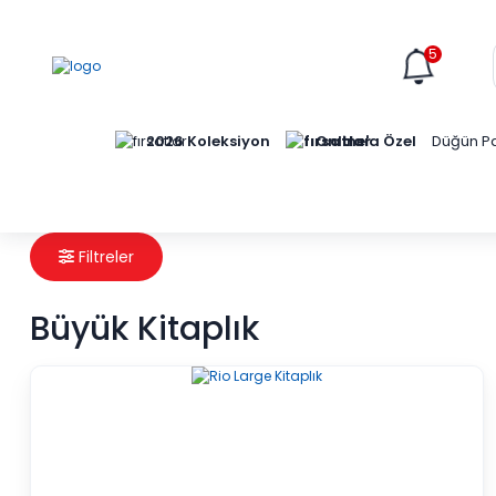
5
Online'a Özel
2026 Koleksiyon
Düğün Pa
Filtreler
Büyük Kitaplık