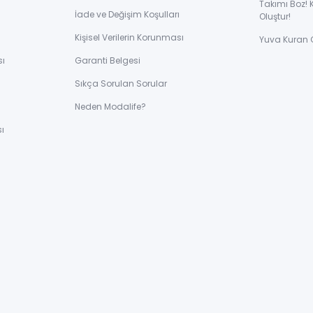
Takımı Boz! 
İade ve Değişim Koşulları
Oluştur!
Kişisel Verilerin Korunması
Yuva Kuran 
sı
Garanti Belgesi
Sıkça Sorulan Sorular
ı
Neden Modalife?
ı