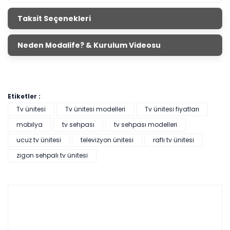
Taksit Seçenekleri
Neden Modalife? & Kurulum Videosu
Etiketler :
Tv ünitesi
Tv ünitesi modelleri
Tv ünitesi fiyatları
mobilya
tv sehpası
tv sehpası modelleri
ucuz tv ünitesi
televizyon ünitesi
raflı tv ünitesi
zigon sehpalı tv ünitesi