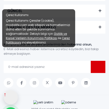
GÜNCEL
Çerez Kullanımı
Çerez Kullanımı Çerezler (cookie),
modalife.com web sitesini ve hizmetlerimizi
YARDIM + DESTEK MERKEZİ
daha etkin bir şekilde sunmamızı
sağlamaktadır. Detaylı bilgi için
Gizlilik ve
Kişisel Verilerin Korunması Politikası
ile
Çerez
Politikasını
inceleyebilirsiniz.
Kampanyalar ve en yeni ürünlerimizden haberiniz olsun,
E-Mail adresinizi haber listemize ücretsiz kaydedin, bizi takip
etmeye başlayın.
↑