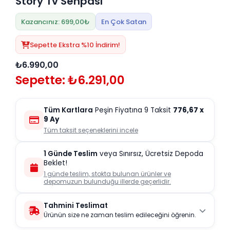
Story Tv Sehpası
Kazancınız: 699,00₺
En Çok Satan
Sepette Ekstra %10 İndirim!
₺6.990,00
Sepette: ₺6.291,00
Tüm Kartlara
Peşin Fiyatına 9 Taksit
776,67
x
9 Ay
Tüm taksit seçeneklerini incele
1 Günde Teslim
veya Sınırsız, Ücretsiz Depoda
Beklet!
1 günde teslim, stokta bulunan ürünler ve
depomuzun bulunduğu illerde geçerlidir.
Tahmini Teslimat
Ürünün size ne zaman teslim edileceğini öğrenin.