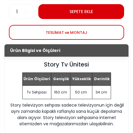
SEPETE EKLE
TESLİMAT ve MONTAJ
Ürün Bilgisi ve Ölçüleri
Story Tv Ünitesi
Ürün Ölçüleri
Genişlik
Yükseklik
Derinlik
Tv Sehpası
160 cm
50 cm
34 cm
Story televizyon sehpası sadece televizyonun için değil
aynı zamanda kapaklı raflarıyla sana küçük depolama
alanı açıyor. Story televizyon sehpasına internet
sitemizden ve mağazalarımızdan ulaşabilirsin.