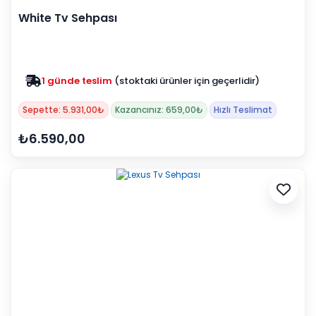
White Tv Sehpası
1 günde teslim
(stoktaki ürünler için geçerlidir)
Zam yok
2025 fiyatları devam ediyor
Sepette: 5.931,00₺
Kazancınız: 659,00₺
Hızlı Teslimat
₺6.590,00