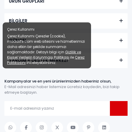
ÜRÜN GRUPLARI
BİLGİLER
Çerez Kullanımı
Çerez Kullanımı Çerezler (cookie),
GÜNCEL
modalife.com web sitesini ve hizmetlerimizi
daha etkin bir şekilde sunmamızı
sağlamaktadır. Detaylı bilgi için
Gizlilik ve
Kişisel Verilerin Korunması Politikası
ile
Çerez
YARDIM + DESTEK MERKEZİ
Politikasını
inceleyebilirsiniz.
Kampanyalar ve en yeni ürünlerimizden haberiniz olsun,
E-Mail adresinizi haber listemize ücretsiz kaydedin, bizi takip
etmeye başlayın.