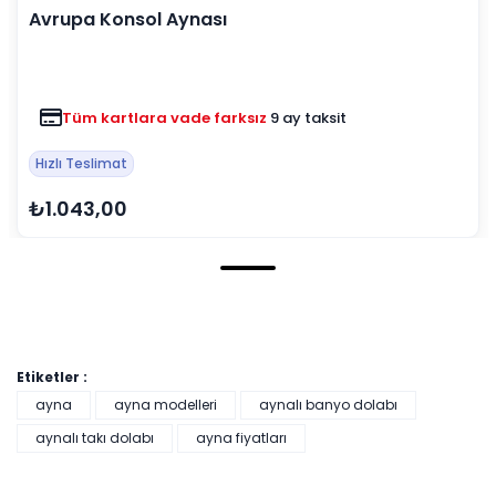
Avrupa Konsol Aynası
Tüm kartlara vade farksız
9 ay taksit
Hızlı Teslimat
₺1.043,00
Etiketler :
ayna
ayna modelleri
aynalı banyo dolabı
aynalı takı dolabı
ayna fiyatları