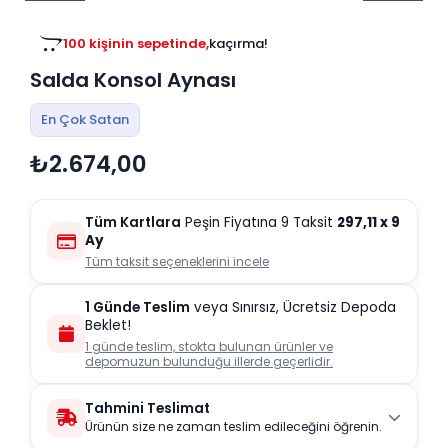
Tv
Duvar Rafı
Puf Modelleri
Genç Odası
Üniteleri/Sehpaları
100 kişinin sepetinde,
kaçırma!
Baza
Köşe Rafı
Salda Konsol Aynası
Orta Sehpa
Çalışma Masası
Tablo
Zigon Sehpa
En Çok Satan
Duvar Rafı
₺2.674,00
Orta Puflar
Kitaplık
Oturma Odası
Oyun ve Aktivite
Puf Modelleri
Tüm Kartlara
Peşin Fiyatına 9 Taksit
297,11
x 9
Masa Setleri
Ay
Tüm taksit seçeneklerini incele
1 Günde Teslim
veya Sınırsız, Ücretsiz Depoda
Beklet!
1 günde teslim, stokta bulunan ürünler ve
depomuzun bulunduğu illerde geçerlidir.
Tahmini Teslimat
Ürünün size ne zaman teslim edileceğini öğrenin.