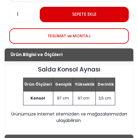
SEPETE EKLE
TESLİMAT ve MONTAJ
Ürün Bilgisi ve Ölçüleri
Salda Konsol Aynası
Ürün Ölçüleri
Genişlik
Yükseklik
Derinlik
Konsol
97 cm
97 cm
3,5 cm
Ürünümüze internet sitemizden ve mağazalarımızdan
ulaşabilirsin.