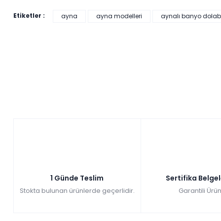
Etiketler :
ayna
ayna modelleri
aynalı banyo dolab
1 Günde Teslim
Sertifika Belge
Stokta bulunan ürünlerde geçerlidir.
Garantili Ürün