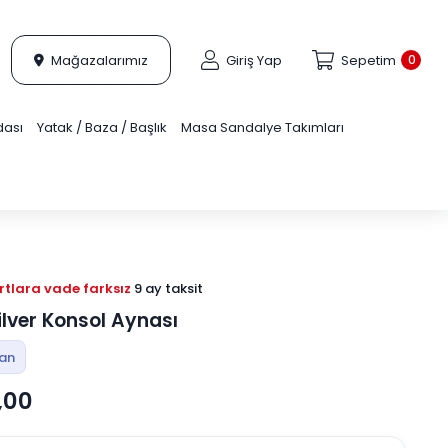
Mağazalarımız
Giriş Yap
Sepetim
0
dası
Yatak / Baza / Başlık
Masa Sandalye Takımları
tlara vade farksız
9 ay taksit
ilver Konsol Aynası
tan
,00