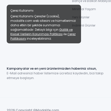
Bahçe ve Balkon Mobilyas
Minimal Yaşam
Çerez Kullanımı
Çerez Kullanımı Çerezler (cookie),
Yeni Ürünler
modalife.com web sitesini ve hizmetlerimizi
daha etkin bir şekilde sunmamızı
İndirimli Ürünler
sağlamaktadır. Detaylı bilgi için
Gizlilik ve
Kişisel Verilerin Korunması Politikası
ile
Çerez
Politikasını
inceleyebilirsiniz.
Kampanyalar ve en yeni ürünlerimizden haberiniz olsun,
E-Mail adresinizi haber listemize ücretsiz kaydedin, bizi takip
etmeye başlayın.
2026 Copyright ©Modalife.com