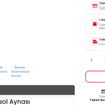
Tüm
Tüm
1 G
1 gü
geçe
Tah
Ürün
Öde
sol Aynası
Taksit Av