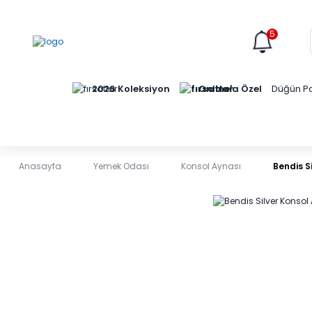
5
Online'a Özel
2026 Koleksiyon
Düğün Pa
Anasayfa
Yemek Odası
Konsol Aynası
Bendis S