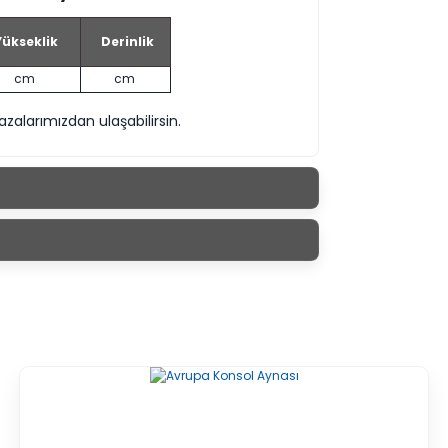
ükseklik
Derinlik
cm
cm
larımızdan ulaşabilirsin.