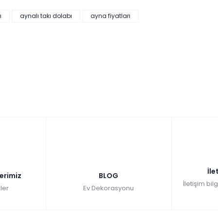
ı
aynalı takı dolabı
ayna fiyatları
İle
lerimiz
BLOG
İletişim bil
ler
Ev Dekorasyonu