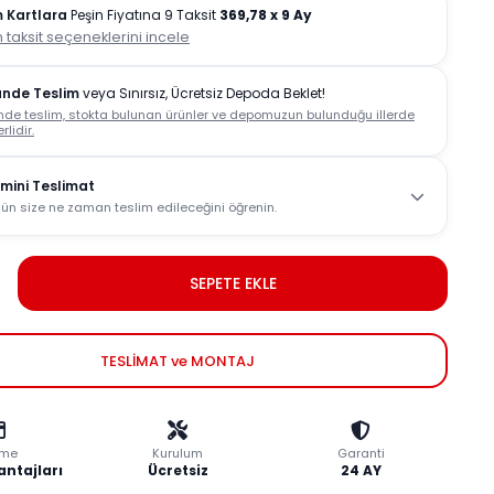
 Kartlara
Peşin Fiyatına 9 Taksit
369,78
x 9 Ay
 taksit seçeneklerini incele
ünde Teslim
veya Sınırsız, Ücretsiz Depoda Beklet!
nde teslim, stokta bulunan ürünler ve depomuzun bulunduğu illerde
rlidir.
mini Teslimat
ün size ne zaman teslim edileceğini öğrenin.
SEPETE EKLE
TESLİMAT ve MONTAJ
me
Kurulum
Garanti
antajları
Ücretsiz
24 AY