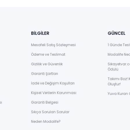
BİLGİLER
GÜNCEL
Mesafeli Satış Sözleşmesi
1 Günde Tesl
Ödeme ve Teslimat
Modalife Ne
Gizlilik ve Güvenlik
Sikayetvar.c
Ödülü
Garanti Şartları
Takımı Boz! 
İade ve Değişim Koşulları
Oluştur!
Kişisel Verilerin Korunması
Yuva Kuran 
sı
Garanti Belgesi
Sıkça Sorulan Sorular
ı
Neden Modalife?