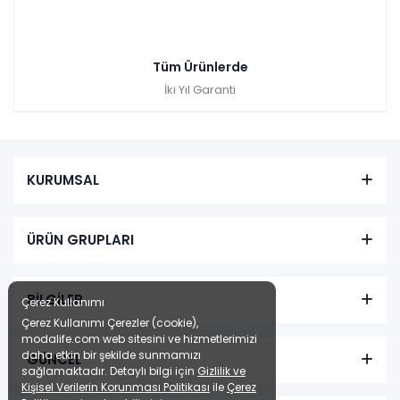
Tüm Ürünlerde
İki Yıl Garanti
KURUMSAL
ÜRÜN GRUPLARI
BİLGİLER
Çerez Kullanımı
Çerez Kullanımı Çerezler (cookie),
modalife.com web sitesini ve hizmetlerimizi
daha etkin bir şekilde sunmamızı
GÜNCEL
sağlamaktadır. Detaylı bilgi için
Gizlilik ve
Kişisel Verilerin Korunması Politikası
ile
Çerez