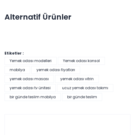
Alternatif Ürünler
Etiketler :
Yemek odası modelleri
Yemek odası konsol
mobilya
yemek odası fiyatları
Milano Puf
yemek odası masası
yemek odası vitrin
yemek odası tv ünitesi
ucuz yemek odası takımı
bir günde teslim mobilya
bir günde teslim
Tüm kartlara vade
9 ay
farksız
taksit
Sepette: 2.490,30₺
Kazancınız: 276,70₺
Hızlı Teslimat