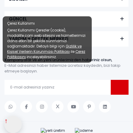
GÜNCEL
Çerez Kullanımı
Çerez Kullanımı Çerezler (cookie),
modalife.com web sitesini ve hizmetlerimizi
YARDIM + DESTEK MERKEZİ
daha etkin bir şekilde sunmamızı
sağlamaktadır. Detaylı bilgi için
Gizlilik ve
Kişisel Verilerin Korunması Politikası
ile
Çerez
Politikasını
inceleyebilirsiniz.
Kampanyalar ve en yeni ürünlerimizden haberiniz olsun,
E-Mail adresinizi haber listemize ücretsiz kaydedin, bizi takip
etmeye başlayın.
↑