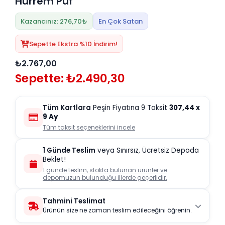
Hürrem Puf
Kazancınız: 276,70₺
En Çok Satan
Sepette Ekstra %10 İndirim!
₺2.767,00
Sepette: ₺2.490,30
Tüm Kartlara
Peşin Fiyatına 9 Taksit
307,44
x
9 Ay
Tüm taksit seçeneklerini incele
1 Günde Teslim
veya Sınırsız, Ücretsiz Depoda
Beklet!
1 günde teslim, stokta bulunan ürünler ve
depomuzun bulunduğu illerde geçerlidir.
Tahmini Teslimat
Ürünün size ne zaman teslim edileceğini öğrenin.