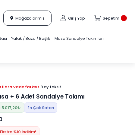
Mağazalarımız
Giriş Yap
Sepetim
dası
Yatak / Baza / Başlık
Masa Sandalye Takımları
tlara vade farksız
9 ay taksit
sa + 6 Adet Sandalye Takımı
: 5.017,20₺
En Çok Satan
0
Ekstra %10 İndirim!