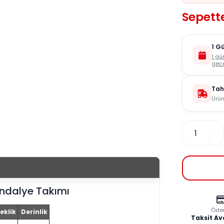
Sepett
1 G
1 gü
geçe
Tah
Ürün
ndalye Takımı
Öde
eklik
Derinlik
Taksit Av