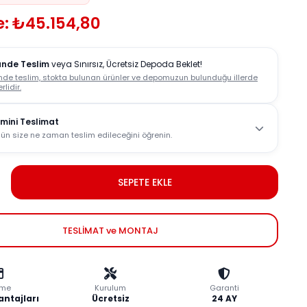
e: ₺45.154,80
ünde Teslim
veya Sınırsız, Ücretsiz Depoda Beklet!
nde teslim, stokta bulunan ürünler ve depomuzun bulunduğu illerde
rlidir.
mini Teslimat
ün size ne zaman teslim edileceğini öğrenin.
SEPETE EKLE
TESLİMAT ve MONTAJ
me
Kurulum
Garanti
antajları
Ücretsiz
24 AY