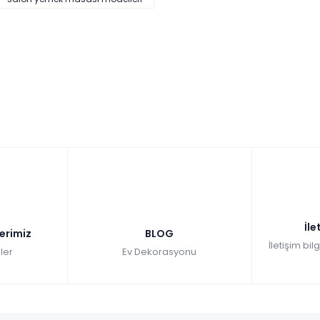
İle
lerimiz
BLOG
İletişim bil
ler
Ev Dekorasyonu