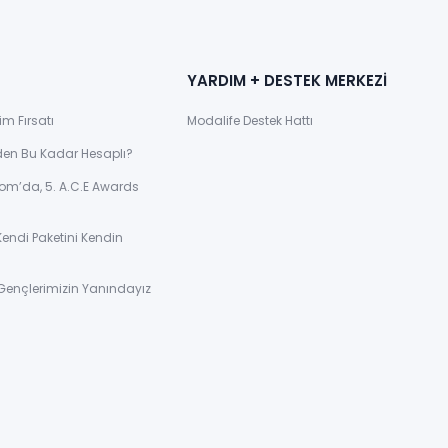
YARDIM + DESTEK MERKEZİ
im Fırsatı
Modalife Destek Hattı
den Bu Kadar Hesaplı?
om’da, 5. A.C.E Awards
Kendi Paketini Kendin
Gençlerimizin Yanındayız