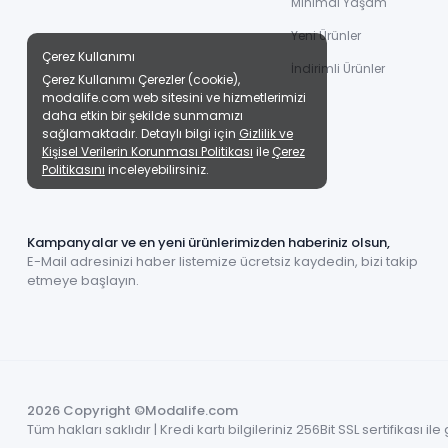
Minimal Yaşam
Yeni Ürünler
Çerez Kullanımı
İndirimli Ürünler
Çerez Kullanımı Çerezler (cookie),
modalife.com web sitesini ve hizmetlerimizi
daha etkin bir şekilde sunmamızı
sağlamaktadır. Detaylı bilgi için
Gizlilik ve
Kişisel Verilerin Korunması Politikası
ile
Çerez
Politikasını
inceleyebilirsiniz.
Kampanyalar ve en yeni ürünlerimizden haberiniz olsun,
E-Mail adresinizi haber listemize ücretsiz kaydedin, bizi takip
etmeye başlayın.
2026 Copyright ©Modalife.com
Tüm hakları saklıdır | Kredi kartı bilgileriniz 256Bit SSL sertifikası i