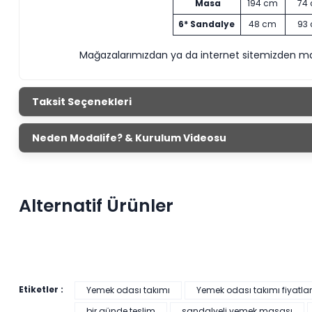
Masa
194 cm
74
6* Sandalye
48 cm
93
Mağazalarımızdan ya da internet sitemizden ma
Taksit Seçenekleri
Neden Modalife? & Kurulum Videosu
Alternatif Ürünler
Etiketler :
Yemek odası takımı
Yemek odası takımı fiyatlar
bir günde teslim
sandalyeli yemek masası