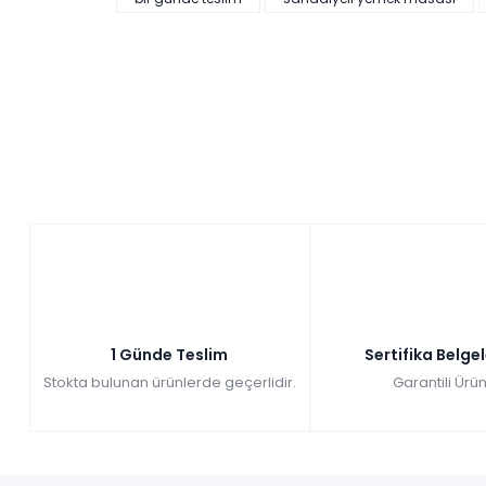
249,00 ₺'den başlayan taksitlerle!
Pratik Çok Amaçlı Dolap - Beyaz
Tüm kartlara vade
9 ay
farksız
taksit
Sepette: 2.241,00₺
Kazancınız: 249,00₺
Hızlı Teslimat
₺2.490,00
1 Günde Teslim
Sertifika Belge
Stokta bulunan ürünlerde geçerlidir.
Garantili Ürün