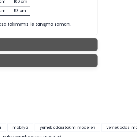
 cm
100 cm
 cm
53 cm
sa takımımız ile tanışma zamanı.
ı
mobilya
yemek odası takımı modelleri
yemek odası m
salon yemek masası modelleri