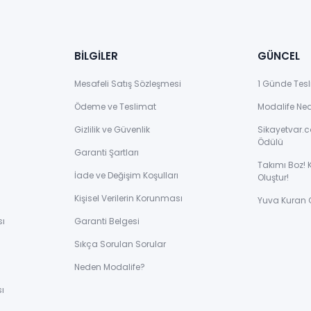
BİLGİLER
GÜNCEL
Mesafeli Satış Sözleşmesi
1 Günde Tesl
Ödeme ve Teslimat
Modalife Ne
Gizlilik ve Güvenlik
Sikayetvar.c
Ödülü
Garanti Şartları
Takımı Boz! 
İade ve Değişim Koşulları
Oluştur!
Kişisel Verilerin Korunması
Yuva Kuran 
sı
Garanti Belgesi
Sıkça Sorulan Sorular
ı
Neden Modalife?
ı