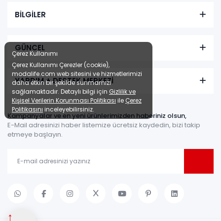
BİLGİLER
GÜNCEL
Çerez Kullanımı
Çerez Kullanımı Çerezler (cookie),
modalife.com web sitesini ve hizmetlerimizi
YARDIM + DESTEK MERKEZİ
daha etkin bir şekilde sunmamızı
sağlamaktadır. Detaylı bilgi için
Gizlilik ve
Kişisel Verilerin Korunması Politikası
ile
Çerez
Politikasını
inceleyebilirsiniz.
Kampanyalar ve en yeni ürünlerimizden haberiniz olsun,
E-Mail adresinizi haber listemize ücretsiz kaydedin, bizi takip
etmeye başlayın.
↑