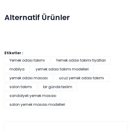
Alternatif Ürünler
Etiketler :
Yemek odası takımı
Yemek odası takımı fiyatları
mobilya
yemek odası takımı modelleri
yemek odası masası
ucuz yemek odası takımı
Pratik Çok Amaçlı Dolap - Beyaz
salon takımı
bir günde teslim
sandalyeli yemek masası
salon yemek masası modelleri
Tüm kartlara vade
9 ay
farksız
taksit
Sepette: 2.241,00₺
Kazancınız: 249,00₺
Hızlı Teslimat