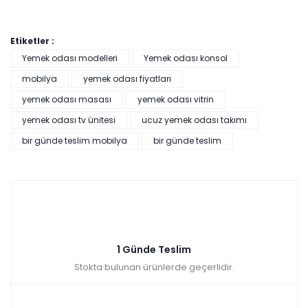
Etiketler :
Yemek odası modelleri
Yemek odası konsol
mobilya
yemek odası fiyatları
yemek odası masası
yemek odası vitrin
yemek odası tv ünitesi
ucuz yemek odası takımı
bir günde teslim mobilya
bir günde teslim
1 Günde Teslim
Stokta bulunan ürünlerde geçerlidir.