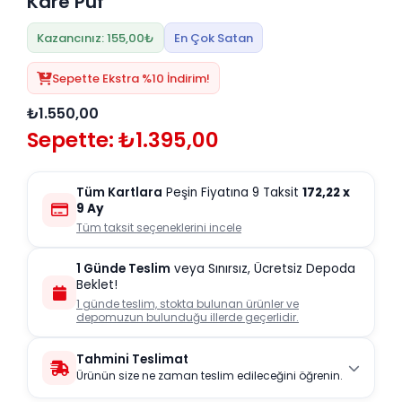
Kare Puf
Kazancınız: 155,00₺
En Çok Satan
Sepette Ekstra %10 İndirim!
₺1.550,00
Sepette: ₺1.395,00
Tüm Kartlara
Peşin Fiyatına 9 Taksit
172,22
x
9 Ay
Tüm taksit seçeneklerini incele
1 Günde Teslim
veya Sınırsız, Ücretsiz Depoda
Beklet!
1 günde teslim, stokta bulunan ürünler ve
depomuzun bulunduğu illerde geçerlidir.
Tahmini Teslimat
Ürünün size ne zaman teslim edileceğini öğrenin.