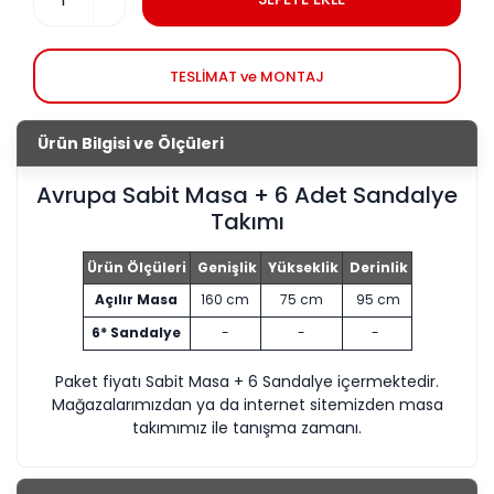
TESLİMAT ve MONTAJ
Ürün Bilgisi ve Ölçüleri
Avrupa Sabit Masa + 6 Adet Sandalye
Takımı
Ürün Ölçüleri
Genişlik
Yükseklik
Derinlik
Açılır Masa
160 cm
75 cm
95 cm
6* Sandalye
-
-
-
Paket fiyatı Sabit Masa + 6 Sandalye içermektedir.
Mağazalarımızdan ya da internet sitemizden masa
takımımız ile tanışma zamanı.