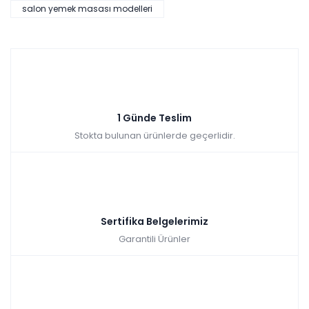
salon yemek masası modelleri
Tüm kartlara vade farksız
9 ay taksit
Hızlı Teslimat
₺34.990,00
1 Günde Teslim
Stokta bulunan ürünlerde geçerlidir.
Sertifika Belgelerimiz
Garantili Ürünler
Gold Bella Masa + 6 Adet Sandalye Takımı