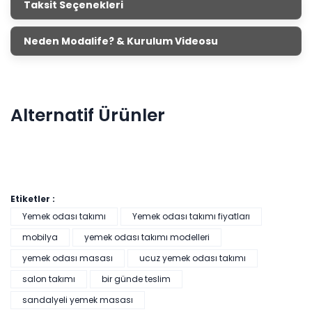
Taksit Seçenekleri
Neden Modalife? & Kurulum Videosu
Alternatif Ürünler
Etiketler :
Yemek odası takımı
Yemek odası takımı fiyatları
mobilya
yemek odası takımı modelleri
yemek odası masası
ucuz yemek odası takımı
salon takımı
bir günde teslim
Cross Masa + 6 Adet Sandalye Takımı
sandalyeli yemek masası