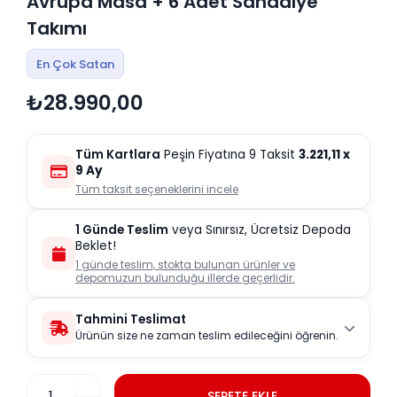
Avrupa Masa + 6 Adet Sandalye
Takımı
En Çok Satan
₺28.990,00
Tüm Kartlara
Peşin Fiyatına 9 Taksit
3.221,11
x
9 Ay
Tüm taksit seçeneklerini incele
1 Günde Teslim
veya Sınırsız, Ücretsiz Depoda
Beklet!
1 günde teslim, stokta bulunan ürünler ve
depomuzun bulunduğu illerde geçerlidir.
Tahmini Teslimat
Ürünün size ne zaman teslim edileceğini öğrenin.
SEPETE EKLE