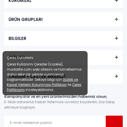
KURUMSAL
Tüm kartlara vade farksız
9 ay taksit
ÜRÜN GRUPLARI
Sepette: 23.391,00₺
Kazancınız: 2.599,00₺
Hızlı Teslimat
BİLGİLER
₺25.990,00
GÜNCEL
Çerez Kullanımı
Çerez Kullanımı Çerezler (cookie),
modalife.com web sitesini ve hizmetlerimizi
daha etkin bir şekilde sunmamızı
YARDIM + DESTEK MERKEZİ
sağlamaktadır. Detaylı bilgi için
Gizlilik ve
Kişisel Verilerin Korunması Politikası
ile
Çerez
Politikasını
inceleyebilirsiniz.
Kampanyalar ve en yeni ürünlerimizden haberiniz olsun,
E-Mail adresinizi haber listemize ücretsiz kaydedin, bizi takip
etmeye başlayın.