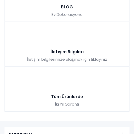
BLOG
Tüm kartlara vade farksız
9 ay taksit
Ev Dekorasyonu
Hızlı Teslimat
₺32.990,00
İletişim Bilgileri
İletişim bilgilerimize ulaşmak için tıklayınız
Tüm Ürünlerde
İki Yıl Garanti
Etna Hazar Ceviz & Hazar Ceviz / Gloria Masa Takı