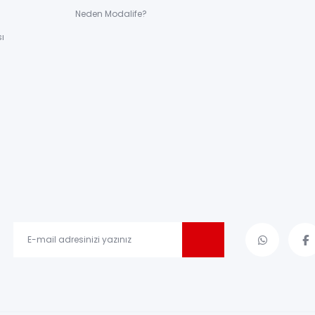
ı
Neden Modalife?
ı