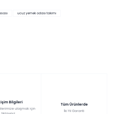
asası
ucuz yemek odası takımı
tişim Bilgileri
Tüm Ürünlerde
gilerimize ulaşmak için
İki Yıl Garanti
tıklayınız