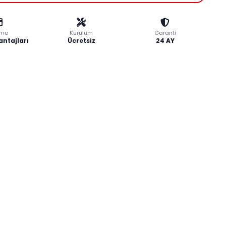
me
Kurulum
Garanti
antajları
Ücretsiz
24 AY