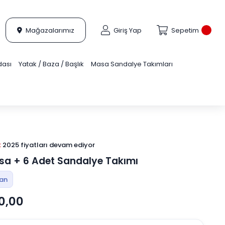
Mağazalarımız
Giriş Yap
Sepetim
dası
Yatak / Baza / Başlık
Masa Sandalye Takımları
k
2025 fiyatları devam ediyor
telemeli 18 ay
alışveriş kredisiyle öde
sa + 6 Adet Sandalye Takımı
tan
0,00