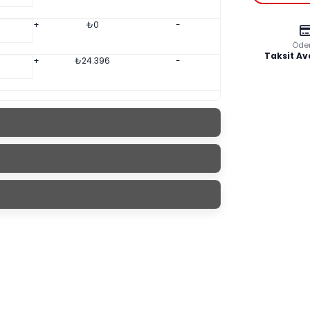
+
₺
0
-
Öde
Taksit Av
+
₺
24.396
-
asası
Yükseklik
Derinlik
76 cm
100 cm
77 cm
100 cm
77 cm
100 cm