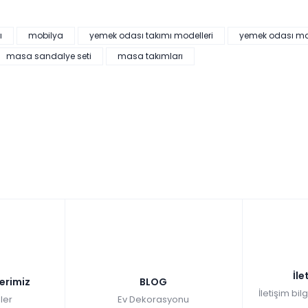
ı
mobilya
yemek odası takımı modelleri
yemek odası m
masa sandalye seti
masa takımları
İle
lerimiz
BLOG
İletişim bil
ler
Ev Dekorasyonu