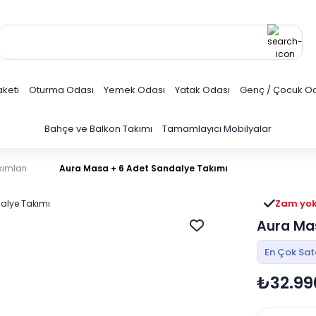
keti
Oturma Odası
Yemek Odası
Yatak Odası
Genç / Çocuk O
Bahçe ve Balkon Takımı
Tamamlayıcı Mobilyalar
ımları
Aura Masa + 6 Adet Sandalye Takımı
Zam yo
3 ay er
Aura Ma
En Çok Sa
₺32.99