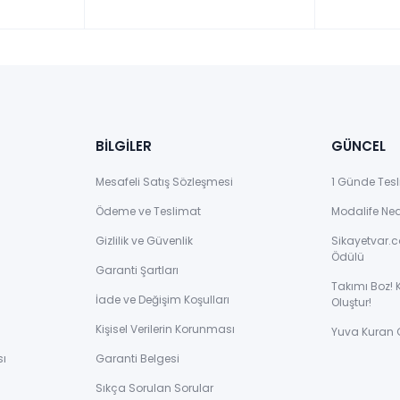
BİLGİLER
GÜNCEL
Mesafeli Satış Sözleşmesi
1 Günde Tesl
Ödeme ve Teslimat
Modalife Ne
Gizlilik ve Güvenlik
Sikayetvar.c
Ödülü
Garanti Şartları
Takımı Boz! 
İade ve Değişim Koşulları
Oluştur!
Kişisel Verilerin Korunması
Yuva Kuran 
sı
Garanti Belgesi
Sıkça Sorulan Sorular