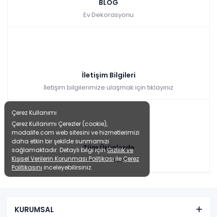
BLOG
Ev Dekorasyonu
İletişim Bilgileri
İletişim bilgilerimize ulaşmak için tıklayınız
Çerez Kullanımı
Çerez Kullanımı Çerezler (cookie),
modalife.com web sitesini ve hizmetlerimizi
daha etkin bir şekilde sunmamızı
Tüm Ürünlerde
sağlamaktadır. Detaylı bilgi için
Gizlilik ve
Kişisel Verilerin Korunması Politikası
ile
Çerez
İki Yıl Garanti
Politikasını
inceleyebilirsiniz.
KURUMSAL