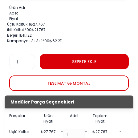
Ürün Adı
Adet
Fiyat
Üçlü Koltuk
1
1
₺
27.767
İkili Koltuk
*0
0
₺
21.767
Berjer
1
1
₺
11.122
Kampanyalı 3+3+1
*0
0
₺
62.211
SEPETE EKLE
TESLİMAT ve MONTAJ
Modüler Parça Seçenekleri
Parçalar
Ürün
Adet
Toplam
Fiyatı
Fiyat
Üçlü Koltuk
₺
27.767
-
+
₺
27.767
-