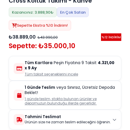
Cross Koltuk Takımı - Kahve
Kazancınız: 3.888,90₺
En Çok Satan
Sepette Ekstra %10 İndirim!
₺38.889,00
₺43.990,00
%12 İNDİRİM
Sepette: ₺35.000,10
Tüm Kartlara
Peşin Fiyatına 9 Taksit
4.321,00
x 9 Ay
Tüm taksit seçeneklerini incele
1 Günde Teslim
veya Sınırsız, Ücretsiz Depoda
Beklet!
1 günde teslim, stokta bulunan ürünler ve
depomuzun bulunduğu illerde geçerlidir.
Tahmini Teslimat
Ürünün size ne zaman teslim edileceğini öğrenin.