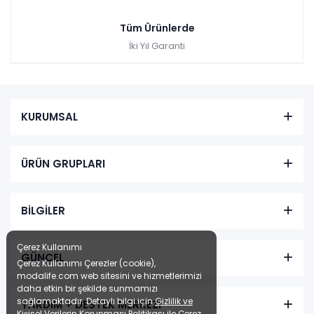
Tüm Ürünlerde
İki Yıl Garanti
KURUMSAL
ÜRÜN GRUPLARI
BİLGİLER
Çerez Kullanımı
GÜNCEL
Çerez Kullanımı Çerezler (cookie),
modalife.com web sitesini ve hizmetlerimizi
daha etkin bir şekilde sunmamızı
sağlamaktadır. Detaylı bilgi için
Gizlilik ve
YARDIM + DESTEK MERKEZİ
Kişisel Verilerin Korunması Politikası
ile
Çerez