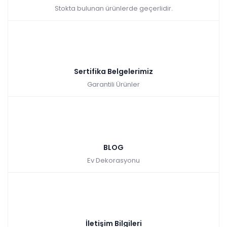
Stokta bulunan ürünlerde geçerlidir.
₺42.222,00
45.990,00 TL
Sertifika Belgelerimiz
Garantili Ürünler
Teddy Koltuk Takımı - Gri
Renkler yükleniyor…
BLOG
3 ay
Ev Dekorasyonu
alışveriş
ertelemeli 18
kredisiyle öde
ay
Sepette: 41.391,00₺
Kazancınız: 4.599,00₺
Hızlı Teslimat
İletişim Bilgileri