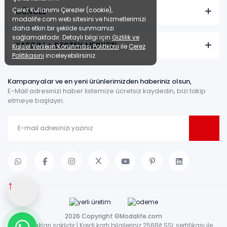
Çerez Kullanımı Çerezler (cookie),
GÜNCEL
modalife.com web sitesini ve hizmetlerimizi
daha etkin bir şekilde sunmamızı
sağlamaktadır. Detaylı bilgi için
Gizlilik ve
YARDIM + DESTEK MERKEZİ
Kişisel Verilerin Korunması Politikası
ile
Çerez
Politikasını
inceleyebilirsiniz.
Kampanyalar ve en yeni ürünlerimizden haberiniz olsun,
E-Mail adresinizi haber listemize ücretsiz kaydedin, bizi takip
Linen Koltuk Takımı
etmeye başlayın.
Renkler yükleniyor…
3 ay
alışveriş
ertelemeli 18
kredisiyle öde
ay
Sepette: 32.499,90₺
Kazancınız: 5.490,10₺
↑
Hızlı Teslimat
₺36.111,00
37.990,00 TL
2026 Copyright ©Modalife.com
Tüm hakları saklıdır | Kredi kartı bilgileriniz 256Bit SSL sertifikası ile