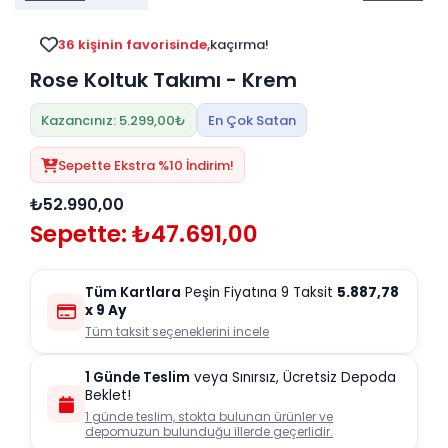
Tv
Duvar Rafı
Puf Modelleri
Genç Odası
Üniteleri/Sehpaları
36 kişinin favorisinde,
kaçırma!
Baza
Köşe Rafı
Rose Koltuk Takımı - Krem
Orta Sehpa
Çalışma Masası
Tablo
Zigon Sehpa
Kazancınız: 5.299,00₺
En Çok Satan
Duvar Rafı
Orta Puflar
Sepette Ekstra %10 İndirim!
Kitaplık
Oturma Odası
₺52.990,00
Oyun ve Aktivite
Puf Modelleri
Sepette: ₺47.691,00
Masa Setleri
Tüm Kartlara
Peşin Fiyatına 9 Taksit
5.887,78
x 9 Ay
Tüm taksit seçeneklerini incele
1 Günde Teslim
veya Sınırsız, Ücretsiz Depoda
Beklet!
1 günde teslim, stokta bulunan ürünler ve
depomuzun bulunduğu illerde geçerlidir.