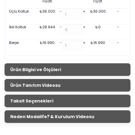
Fiyatı
Fiyat
Üçlü Koltuk
₺
36.000
-
+
₺
36.000
-
İkili Koltuk
₺
28.944
-
+
₺
0
-
Berjer
₺
16.990
-
+
₺
16.990
-
Ürün Bilgisi ve Ölçüleri
Rose Koltuk Takımı
Ürün Tanıtım Videosu
Ürün Ölçüleri
Genişlik
Yükseklik
Derinlik
Taksit Seçenekleri
Üçlü Koltuk
229 cm
74 cm
100 cm
Neden Modalife? & Kurulum Videosu
Berjer
92 cm
78 cm
86cm