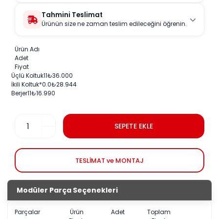
Tahmini Teslimat
Ürünün size ne zaman teslim edileceğini öğrenin.
Ürün Adı
Adet
Fiyat
Üçlü Koltuk
1
1
₺
36.000
İkili Koltuk
*0.
0
₺
28.944
Berjer
1
1
₺
16.990
SEPETE EKLE
TESLİMAT ve MONTAJ
Modüler Parça Seçenekleri
Parçalar
Ürün
Adet
Toplam