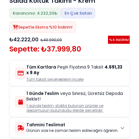
Salda Koltuk Takımı - Krem
Kazancınız: 4.222,20₺
En Çok Satan
Sepette Ekstra %10 İndirim!
₺42.222,00
₺43.990,00
%4 İNDİRİM
Sepette: ₺37.999,80
Tüm Kartlara
Peşin Fiyatına 9 Taksit
4.691,33
x 9 Ay
Tüm taksit seçeneklerini incele
1 Günde Teslim
veya Sınırsız, Ücretsiz Depoda
Beklet!
1 günde teslim, stokta bulunan ürünler ve
depomuzun bulunduğu illerde geçerlidir.
Tahmini Teslimat
Ürünün size ne zaman teslim edileceğini öğrenin.