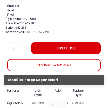
Ürün Adı
Adet
Fiyat
Üçlü Koltuk
1
1
₺
29.989
İkili Koltuk
*0
0
₺
27.187
Berjer
1
1
₺
12.233
Kampanyalı 3+3+1
*0
0
₺
72.211
SEPETE EKLE
TESLİMAT ve MONTAJ
Modüler Parça Seçenekleri
Parçalar
Ürün
Adet
Toplam
Fiyatı
Fiyat
Üçlü Koltuk
₺
29.989
-
+
₺
29.989
-