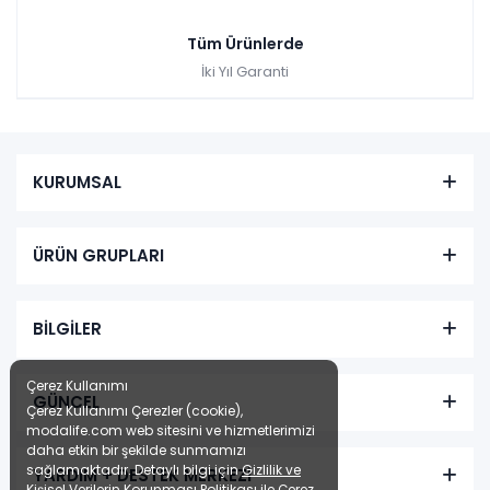
Tüm Ürünlerde
İki Yıl Garanti
KURUMSAL
ÜRÜN GRUPLARI
BİLGİLER
Çerez Kullanımı
GÜNCEL
Çerez Kullanımı Çerezler (cookie),
modalife.com web sitesini ve hizmetlerimizi
daha etkin bir şekilde sunmamızı
sağlamaktadır. Detaylı bilgi için
Gizlilik ve
YARDIM + DESTEK MERKEZİ
Kişisel Verilerin Korunması Politikası
ile
Çerez