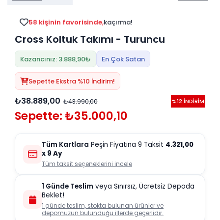
Tv
Duvar Rafı
Puf Modelleri
Genç Odası
Üniteleri/Sehpaları
58 kişinin favorisinde,
kaçırma!
Baza
Köşe Rafı
Cross Koltuk Takımı - Turuncu
Orta Sehpa
Çalışma Masası
Tablo
Zigon Sehpa
Kazancınız: 3.888,90₺
En Çok Satan
Duvar Rafı
Orta Puflar
Sepette Ekstra %10 İndirim!
Kitaplık
Oturma Odası
₺38.889,00
₺43.990,00
%12 İNDİRİM
Oyun ve Aktivite
Puf Modelleri
Sepette: ₺35.000,10
Masa Setleri
Tüm Kartlara
Peşin Fiyatına 9 Taksit
4.321,00
x 9 Ay
Tüm taksit seçeneklerini incele
1 Günde Teslim
veya Sınırsız, Ücretsiz Depoda
Beklet!
1 günde teslim, stokta bulunan ürünler ve
depomuzun bulunduğu illerde geçerlidir.