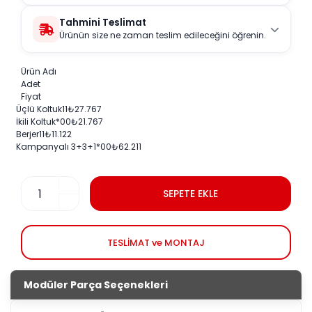
Tahmini Teslimat
Ürünün size ne zaman teslim edileceğini öğrenin.
Ürün Adı
Adet
Fiyat
Üçlü Koltuk
1
1
₺
27.767
İkili Koltuk
*0
0
₺
21.767
Berjer
1
1
₺
11.122
Kampanyalı 3+3+1
*0
0
₺
62.211
SEPETE EKLE
TESLİMAT ve MONTAJ
Modüler Parça Seçenekleri