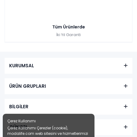
Tüm Ürünlerde
İki Yıl Garanti
KURUMSAL
ÜRÜN GRUPLARI
BİLGİLER
Çerez Kullanımı
GÜNCEL
Çerez Kullanımı Çerezler (cookie),
modalife.com web sitesini ve hizmetlerimizi