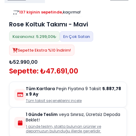
Tv
Duvar Rafı
Puf Modelleri
137 kişinin sepetinde,
kaçırma!
Genç Odası
Üniteleri/Sehpaları
40 kişinin favorisinde,
kaçırma!
Baza
Köşe Rafı
Rose Koltuk Takımı - Mavi
Orta Sehpa
Çalışma Masası
Tablo
Zigon Sehpa
Kazancınız: 5.299,00₺
En Çok Satan
Duvar Rafı
Orta Puflar
Sepette Ekstra %10 İndirim!
Kitaplık
Oturma Odası
₺52.990,00
Oyun ve Aktivite
Puf Modelleri
Sepette: ₺47.691,00
Masa Setleri
Tüm Kartlara
Peşin Fiyatına 9 Taksit
5.887,78
x 9 Ay
Tüm taksit seçeneklerini incele
1 Günde Teslim
veya Sınırsız, Ücretsiz Depoda
Beklet!
1 günde teslim, stokta bulunan ürünler ve
depomuzun bulunduğu illerde geçerlidir.