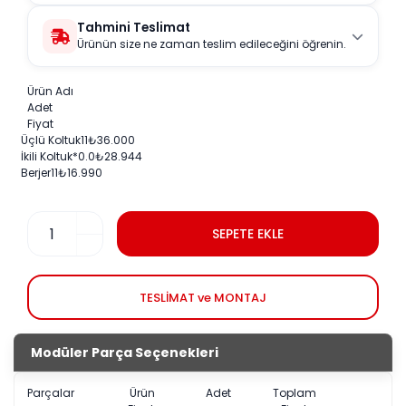
Tahmini Teslimat
Ürünün size ne zaman teslim edileceğini öğrenin.
Ürün Adı
Adet
Fiyat
Üçlü Koltuk
1
1
₺
36.000
İkili Koltuk
*0.
0
₺
28.944
Berjer
1
1
₺
16.990
SEPETE EKLE
TESLİMAT ve MONTAJ
Modüler Parça Seçenekleri
Parçalar
Ürün
Adet
Toplam