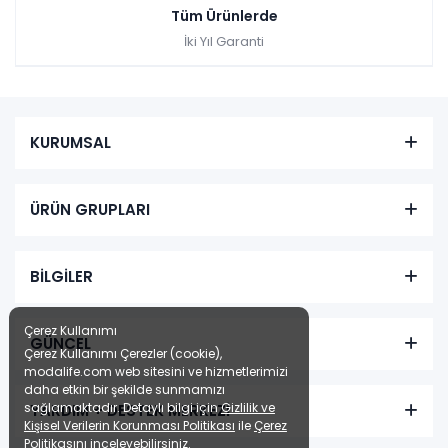
Tüm Ürünlerde
İki Yıl Garanti
KURUMSAL
ÜRÜN GRUPLARI
BİLGİLER
Çerez Kullanımı
GÜNCEL
Çerez Kullanımı Çerezler (cookie),
modalife.com web sitesini ve hizmetlerimizi
daha etkin bir şekilde sunmamızı
sağlamaktadır. Detaylı bilgi için
Gizlilik ve
YARDIM + DESTEK MERKEZİ
Kişisel Verilerin Korunması Politikası
ile
Çerez
Politikasını
inceleyebilirsiniz.