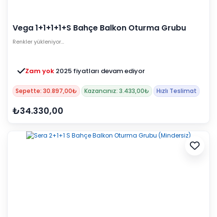
Vega 1+1+1+1+S Bahçe Balkon Oturma Grubu
(Minderli) - Cappucino
Renkler yükleniyor…
Zam yok
2025 fiyatları devam ediyor
Sepette: 30.897,00₺
Kazancınız: 3.433,00₺
Hızlı Teslimat
₺34.330,00