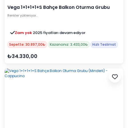
Vega 1+1+1+1+S Bahçe Balkon Oturma Grubu
(Minderli) - Siyah
Renkler yükleniyor…
Zam yok
2025 fiyatları devam ediyor
Sepette: 30.897,00₺
Kazancınız: 3.433,00₺
Hızlı Teslimat
₺34.330,00