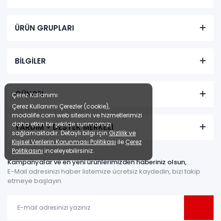
ÜRÜN GRUPLARI
BİLGİLER
GÜNCEL
Çerez Kullanımı
Çerez Kullanımı Çerezler (cookie),
modalife.com web sitesini ve hizmetlerimizi
daha etkin bir şekilde sunmamızı
YARDIM + DESTEK MERKEZİ
sağlamaktadır. Detaylı bilgi için
Gizlilik ve
Kişisel Verilerin Korunması Politikası
ile
Çerez
Politikasını
inceleyebilirsiniz.
Kampanyalar ve en yeni ürünlerimizden haberiniz olsun,
E-Mail adresinizi haber listemize ücretsiz kaydedin, bizi takip
etmeye başlayın.