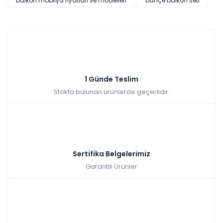
balkon mobilya fiyatları ve modelleri
bahçe balkon seti
1 Günde Teslim
Stokta bulunan ürünlerde geçerlidir.
Sertifika Belgelerimiz
Garantili Ürünler