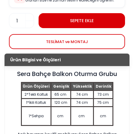
Ürünün size ne zaman teslim edileceğini öğrenin.
SEPETE EKLE
TESLİMAT ve MONTAJ
Ürün Bilgisi ve Ölçüleri
Sera Bahçe Balkon Oturma Grubu
Ürün Ölçüleri
Genişlik
Yükseklik
Derinlik
2*Tekli
Koltuk
65 cm
74 cm
73 cm
1*İkili Koltuk
120 cm
74 cm
75 cm
1*Sehpa
cm
cm
cm