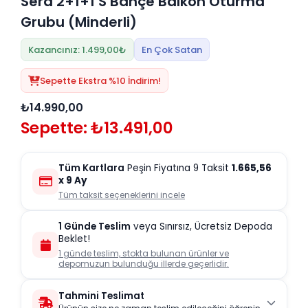
Sera 2+1+1 S Bahçe Balkon Oturma
Grubu (Minderli)
Kazancınız: 1.499,00₺
En Çok Satan
Sepette Ekstra %10 İndirim!
₺14.990,00
Sepette: ₺13.491,00
Tüm Kartlara
Peşin Fiyatına 9 Taksit
1.665,56
x 9 Ay
Tüm taksit seçeneklerini incele
1 Günde Teslim
veya Sınırsız, Ücretsiz Depoda
Beklet!
1 günde teslim, stokta bulunan ürünler ve
depomuzun bulunduğu illerde geçerlidir.
Tahmini Teslimat