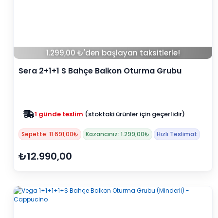
1.299,00 ₺'den başlayan taksitlerle!
Sera 2+1+1 S Bahçe Balkon Oturma Grubu
(Mindersiz) (Kampanyalı)
Zam yok
2025 fiyatları devam ediyor
Sepette: 11.691,00₺
Kazancınız: 1.299,00₺
Hızlı Teslimat
₺12.990,00