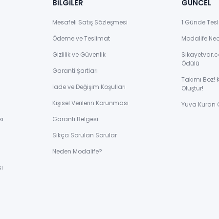
BİLGİLER
GÜNCEL
Mesafeli Satış Sözleşmesi
1 Günde Tesl
Ödeme ve Teslimat
Modalife Ne
Gizlilik ve Güvenlik
Sikayetvar.c
Ödülü
Garanti Şartları
Takımı Boz! 
İade ve Değişim Koşulları
Oluştur!
Kişisel Verilerin Korunması
Yuva Kuran 
sı
Garanti Belgesi
Sıkça Sorulan Sorular
ı
Neden Modalife?
ı