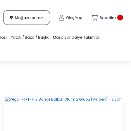
Mağazalarımız
Giriş Yap
Sepetim
dası
Yatak / Baza / Başlık
Masa Sandalye Takımları