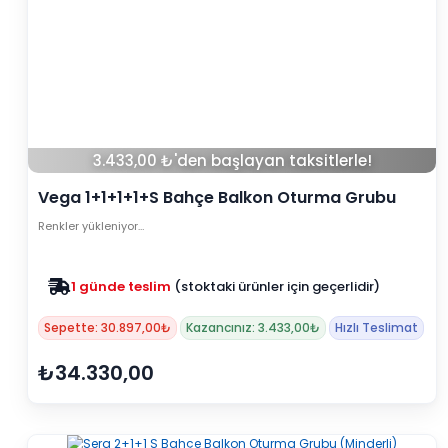
3.433,00 ₺'den başlayan taksitlerle!
Vega 1+1+1+1+S Bahçe Balkon Oturma Grubu
(Minderli) - Cappucino
Renkler yükleniyor…
Zam yok
2025 fiyatları devam ediyor
Sepette: 30.897,00₺
Kazancınız: 3.433,00₺
Hızlı Teslimat
₺34.330,00