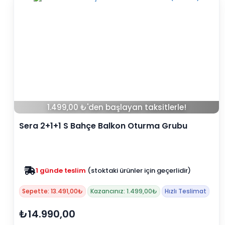
1.499,00 ₺'den başlayan taksitlerle!
Sera 2+1+1 S Bahçe Balkon Oturma Grubu
(Minderli)
Zam yok
2025 fiyatları devam ediyor
Sepette: 13.491,00₺
Kazancınız: 1.499,00₺
Hızlı Teslimat
₺14.990,00