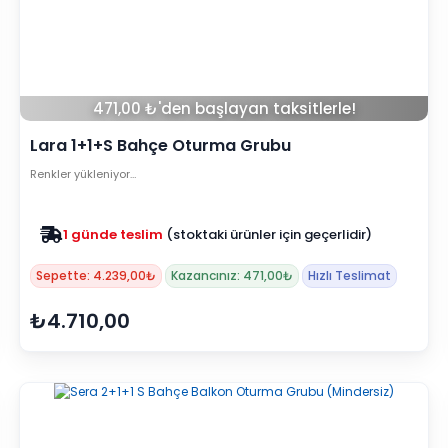
471,00 ₺'den başlayan taksitlerle!
Lara 1+1+S Bahçe Oturma Grubu
Renkler yükleniyor…
Zam yok
2025 fiyatları devam ediyor
Sepette: 4.239,00₺
Kazancınız: 471,00₺
Hızlı Teslimat
₺4.710,00