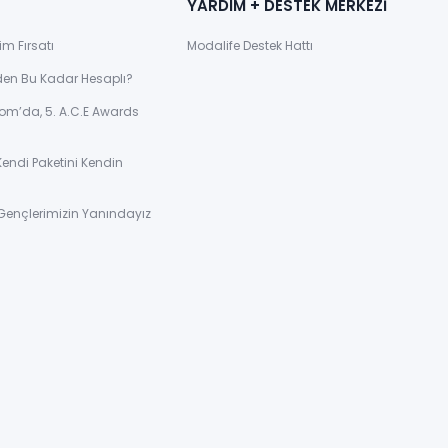
YARDIM + DESTEK MERKEZİ
im Fırsatı
Modalife Destek Hattı
den Bu Kadar Hesaplı?
om’da, 5. A.C.E Awards
Kendi Paketini Kendin
Gençlerimizin Yanındayız