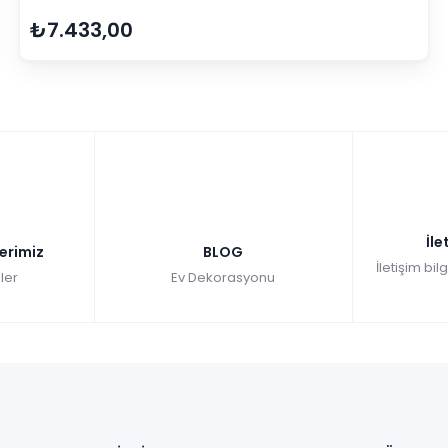
₺7.433,00
İle
lerimiz
BLOG
İletişim bil
ler
Ev Dekorasyonu