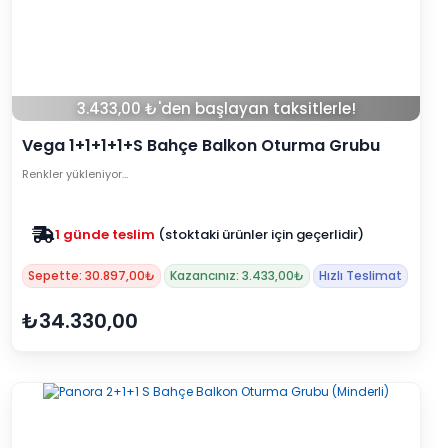
3.433,00 ₺'den başlayan taksitlerle!
Vega 1+1+1+1+S Bahçe Balkon Oturma Grubu
(Minderli) - Siyah
Renkler yükleniyor…
Zam yok
2025 fiyatları devam ediyor
Sepette: 30.897,00₺
Kazancınız: 3.433,00₺
Hızlı Teslimat
₺34.330,00