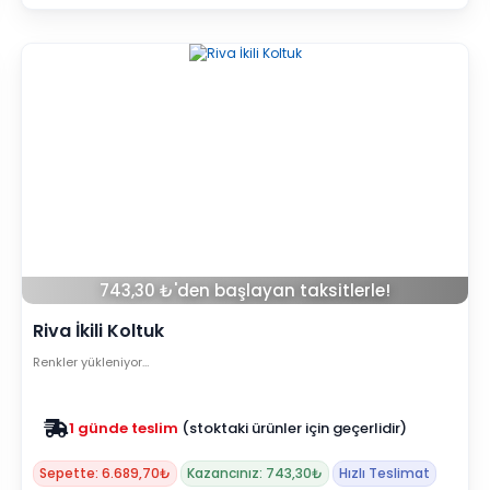
743,30 ₺'den başlayan taksitlerle!
Riva İkili Koltuk
Renkler yükleniyor…
Zam yok
2025 fiyatları devam ediyor
Sepette: 6.689,70₺
Kazancınız: 743,30₺
Hızlı Teslimat