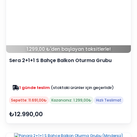
1.299,00 ₺'den başlayan taksitlerle!
Sera 2+1+1 S Bahçe Balkon Oturma Grubu
(Mindersiz)
Zam yok
2025 fiyatları devam ediyor
Sepette: 11.691,00₺
Kazancınız: 1.299,00₺
Hızlı Teslimat
₺12.990,00