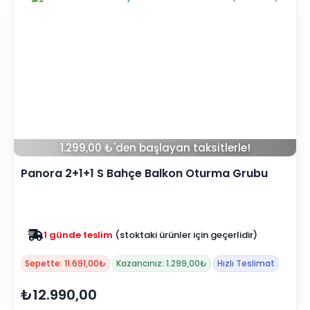
1.299,00 ₺'den başlayan taksitlerle!
Panora 2+1+1 S Bahçe Balkon Oturma Grubu
(Mindersiz)
Zam yok
2025 fiyatları devam ediyor
Sepette: 11.691,00₺
Kazancınız: 1.299,00₺
Hızlı Teslimat
₺12.990,00