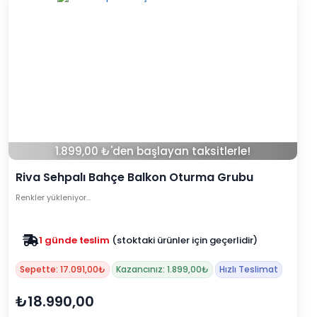
1.899,00 ₺'den başlayan taksitlerle!
Riva Sehpalı Bahçe Balkon Oturma Grubu
Renkler yükleniyor…
Zam yok
2025 fiyatları devam ediyor
Sepette: 17.091,00₺
Kazancınız: 1.899,00₺
Hızlı Teslimat
₺18.990,00