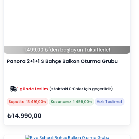
1.499,00 ₺'den başlayan taksitlerle!
Panora 2+1+1 S Bahçe Balkon Oturma Grubu
(Minderli)
Zam yok
2025 fiyatları devam ediyor
Sepette: 13.491,00₺
Kazancınız: 1.499,00₺
Hızlı Teslimat
₺14.990,00