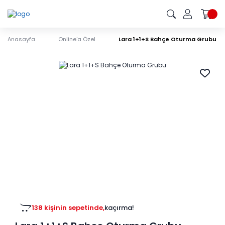
Anasayfa
Online'a Özel
Lara 1+1+S Bahçe Oturma Grubu
138 kişinin sepetinde,
kaçırma!