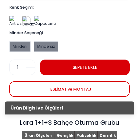
Renk Seçimi:
Minder Seçeneği
Minderli
Mindersiz
SEPETE EKLE
TESLİMAT ve MONTAJ
Ürün Bilgisi ve Ölçüleri
Lara 1+1+S Bahçe Oturma Grubu
Ürün Ölçüleri
Genişlik
Yükseklik
Derinlik