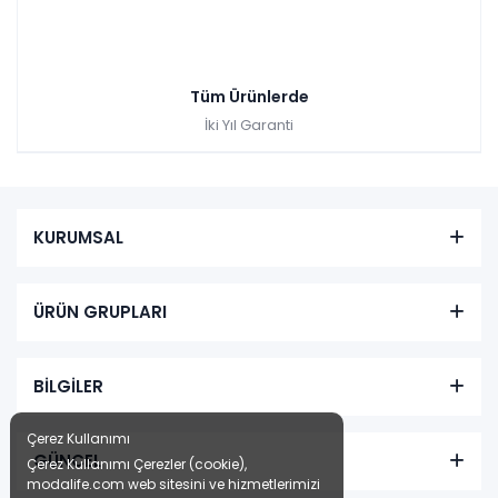
Tüm Ürünlerde
İki Yıl Garanti
KURUMSAL
ÜRÜN GRUPLARI
BİLGİLER
Çerez Kullanımı
GÜNCEL
Çerez Kullanımı Çerezler (cookie),
modalife.com web sitesini ve hizmetlerimizi