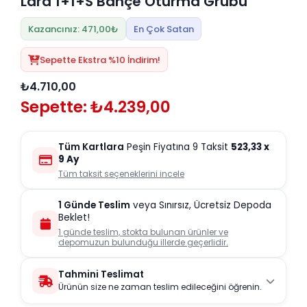
Lara 1+1+S Bahçe Oturma Grubu
Kazancınız: 471,00₺
En Çok Satan
Sepette Ekstra %10 İndirim!
₺4.710,00
Sepette: ₺4.239,00
Tüm Kartlara
Peşin Fiyatına 9 Taksit
523,33
x
9 Ay
Tüm taksit seçeneklerini incele
1 Günde Teslim
veya Sınırsız, Ücretsiz Depoda
Beklet!
1 günde teslim, stokta bulunan ürünler ve
depomuzun bulunduğu illerde geçerlidir.
Tahmini Teslimat
Ürünün size ne zaman teslim edileceğini öğrenin.