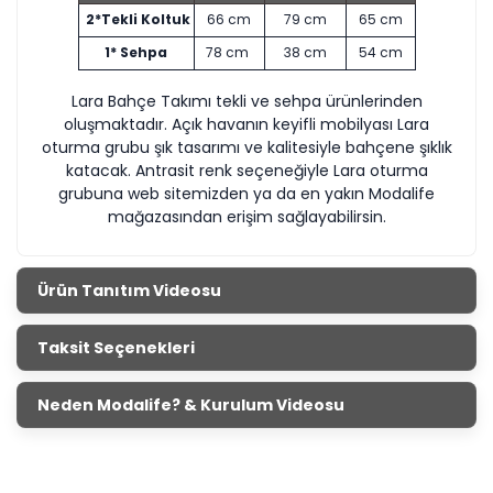
2*Tekli Koltuk
66 cm
79 cm
65 cm
1* Sehpa
78 cm
38 cm
54 cm
Lara Bahçe Takımı tekli ve sehpa ürünlerinden
oluşmaktadır. Açık havanın keyifli mobilyası Lara
oturma grubu şık tasarımı ve kalitesiyle bahçene şıklık
katacak. Antrasit renk seçeneğiyle Lara oturma
grubuna web sitemizden ya da en yakın Modalife
mağazasından erişim sağlayabilirsin.
Ürün Tanıtım Videosu
Taksit Seçenekleri
Neden Modalife? & Kurulum Videosu