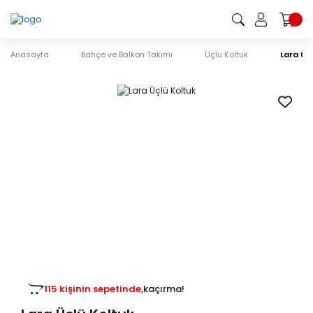
Anasayfa
Bahçe ve Balkon Takımı
Üçlü Koltuk
Lara Üç
115 kişinin sepetinde,
kaçırma!