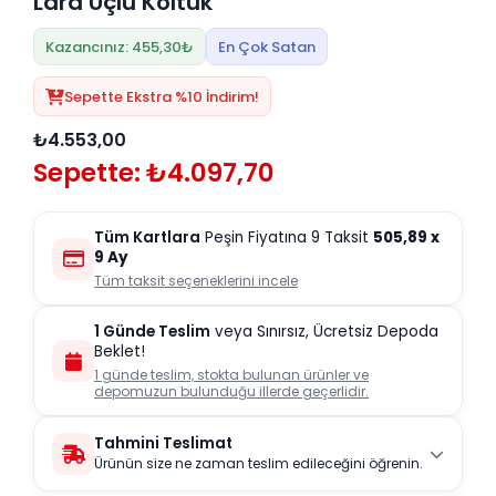
Lara Üçlü Koltuk
Kazancınız: 455,30₺
En Çok Satan
Sepette Ekstra %10 İndirim!
₺4.553,00
Sepette: ₺4.097,70
Tüm Kartlara
Peşin Fiyatına 9 Taksit
505,89
x
9 Ay
Tüm taksit seçeneklerini incele
1 Günde Teslim
veya Sınırsız, Ücretsiz Depoda
Beklet!
1 günde teslim, stokta bulunan ürünler ve
depomuzun bulunduğu illerde geçerlidir.
Tahmini Teslimat
Ürünün size ne zaman teslim edileceğini öğrenin.