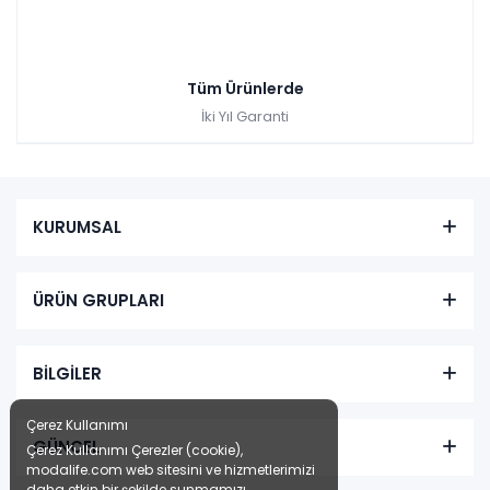
Tüm Ürünlerde
İki Yıl Garanti
KURUMSAL
ÜRÜN GRUPLARI
BİLGİLER
Çerez Kullanımı
GÜNCEL
Çerez Kullanımı Çerezler (cookie),
modalife.com web sitesini ve hizmetlerimizi
daha etkin bir şekilde sunmamızı