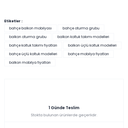
Etiketler :
bahçe balkon mobilyası
bahçe oturma grubu
balkon oturma grubu
balkon koltuk takımı modelleri
bahçe koltuk takımı fiyatları
balkon üçlü koltuk modelleri
Lara Bahçe-Balkon Köşe Takımı
bahçe üçlü koltuk modelleri
bahçe mobilya fiyatları
Renkler yükleniyor…
balkon mobilya fiyatları
Tüm kartlara vade
9 ay
farksız
taksit
Sepette: 11.160,00₺
Kazancınız: 1.240,00₺
Hızlı Teslimat
₺12.400,00
1 Günde Teslim
Stokta bulunan ürünlerde geçerlidir.