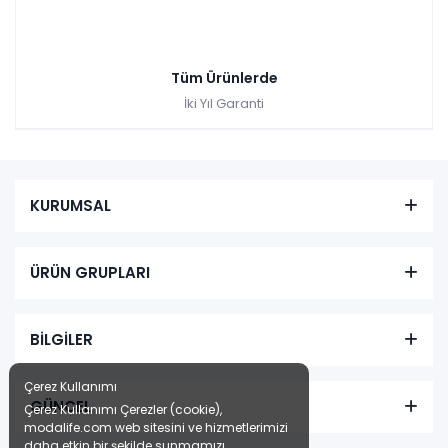
Tüm Ürünlerde
İki Yıl Garanti
KURUMSAL
ÜRÜN GRUPLARI
BİLGİLER
Çerez Kullanımı
GÜNCEL
Çerez Kullanımı Çerezler (cookie),
modalife.com web sitesini ve hizmetlerimizi
daha etkin bir şekilde sunmamızı