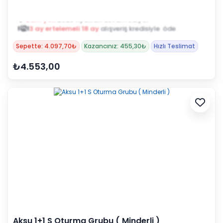
Zam yok
2025 fiyatları devam ediyor
3 ay ertelemeli 18 ay
alışveriş kredisiyle öde
Sepette: 4.097,70₺
Kazancınız: 455,30₺
Hızlı Teslimat
₺4.553,00
Aksu 1+1 S Oturma Grubu ( Minderli )