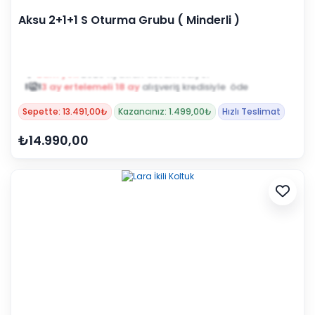
Aksu 2+1+1 S Oturma Grubu ( Minderli )
Zam yok
2025 fiyatları devam ediyor
3 ay ertelemeli 18 ay
alışveriş kredisiyle öde
Sepette: 13.491,00₺
Kazancınız: 1.499,00₺
Hızlı Teslimat
₺14.990,00