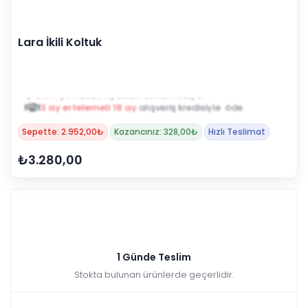
Lara İkili Koltuk
Zam yok
2025 fiyatları devam ediyor
3 ay ertelemeli 18 ay
alışveriş kredisiyle öde
Sepette: 2.952,00₺
Kazancınız: 328,00₺
Hızlı Teslimat
₺3.280,00
1 Günde Teslim
Stokta bulunan ürünlerde geçerlidir.