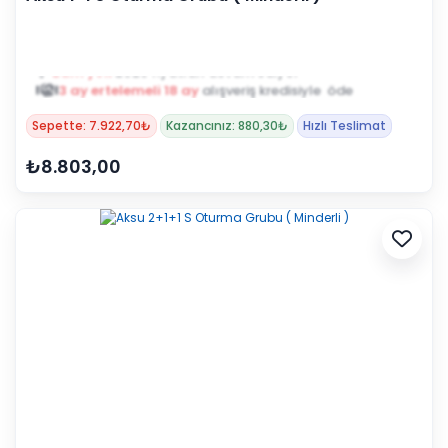
Zam yok
2025 fiyatları devam ediyor
3 ay ertelemeli 18 ay
alışveriş kredisiyle öde
Sepette: 7.922,70₺
Kazancınız: 880,30₺
Hızlı Teslimat
₺8.803,00