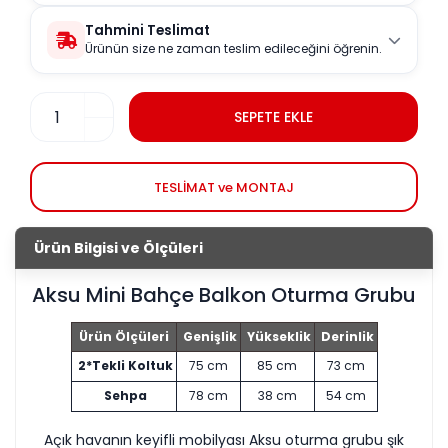
Tahmini Teslimat
Ürünün size ne zaman teslim edileceğini öğrenin.
SEPETE EKLE
TESLİMAT ve MONTAJ
Ürün Bilgisi ve Ölçüleri
Aksu Mini Bahçe Balkon Oturma Grubu
Ürün Ölçüleri
Genişlik
Yükseklik
Derinlik
2*Tekli Koltuk
75 cm
85 cm
73 cm
Sehpa
78 cm
38 cm
54 cm
Açık havanın keyifli mobilyası Aksu oturma grubu şık