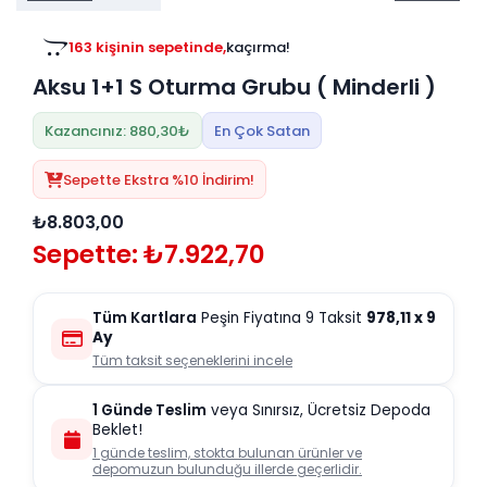
Tv
Duvar Rafı
Puf Modelleri
Genç Odası
Üniteleri/Sehpaları
163 kişinin sepetinde,
kaçırma!
Baza
Köşe Rafı
Aksu 1+1 S Oturma Grubu ( Minderli )
Orta Sehpa
Çalışma Masası
Tablo
Zigon Sehpa
Kazancınız: 880,30₺
En Çok Satan
Duvar Rafı
Orta Puflar
Sepette Ekstra %10 İndirim!
Kitaplık
Oturma Odası
₺8.803,00
Oyun ve Aktivite
Puf Modelleri
Sepette: ₺7.922,70
Masa Setleri
Tüm Kartlara
Peşin Fiyatına 9 Taksit
978,11
x 9
Ay
Tüm taksit seçeneklerini incele
1 Günde Teslim
veya Sınırsız, Ücretsiz Depoda
Beklet!
1 günde teslim, stokta bulunan ürünler ve
depomuzun bulunduğu illerde geçerlidir.