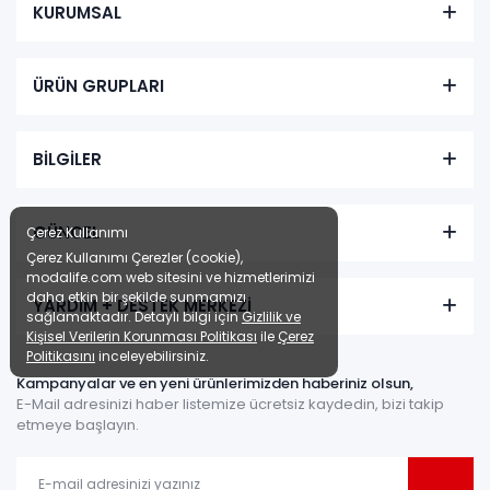
KURUMSAL
ÜRÜN GRUPLARI
BİLGİLER
GÜNCEL
Çerez Kullanımı
Çerez Kullanımı Çerezler (cookie),
modalife.com web sitesini ve hizmetlerimizi
daha etkin bir şekilde sunmamızı
YARDIM + DESTEK MERKEZİ
sağlamaktadır. Detaylı bilgi için
Gizlilik ve
Kişisel Verilerin Korunması Politikası
ile
Çerez
Politikasını
inceleyebilirsiniz.
Kampanyalar ve en yeni ürünlerimizden haberiniz olsun,
E-Mail adresinizi haber listemize ücretsiz kaydedin, bizi takip
etmeye başlayın.