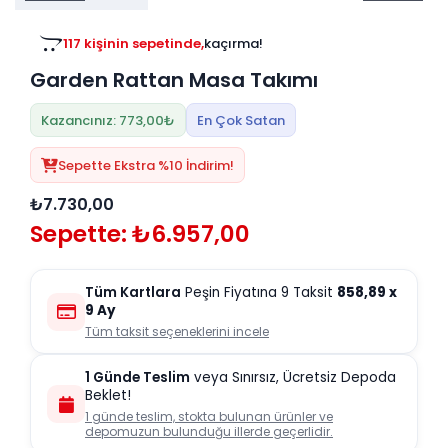
Tv
Duvar Rafı
Puf Modelleri
Genç Odası
Üniteleri/Sehpaları
117 kişinin sepetinde,
kaçırma!
Baza
Köşe Rafı
Garden Rattan Masa Takımı
Orta Sehpa
Çalışma Masası
Tablo
Zigon Sehpa
Kazancınız: 773,00₺
En Çok Satan
Duvar Rafı
Orta Puflar
Sepette Ekstra %10 İndirim!
Kitaplık
Oturma Odası
₺7.730,00
Oyun ve Aktivite
Puf Modelleri
Sepette: ₺6.957,00
Masa Setleri
Tüm Kartlara
Peşin Fiyatına 9 Taksit
858,89
x
9 Ay
Tüm taksit seçeneklerini incele
1 Günde Teslim
veya Sınırsız, Ücretsiz Depoda
Beklet!
1 günde teslim, stokta bulunan ürünler ve
depomuzun bulunduğu illerde geçerlidir.