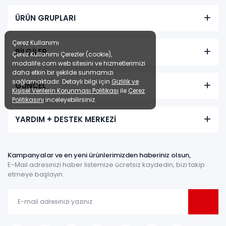
ÜRÜN GRUPLARI
Çerez Kullanımı
BİLGİLER
Çerez Kullanımı Çerezler (cookie),
modalife.com web sitesini ve hizmetlerimizi
daha etkin bir şekilde sunmamızı
sağlamaktadır. Detaylı bilgi için
Gizlilik ve
GÜNCEL
Kişisel Verilerin Korunması Politikası
ile
Çerez
Politikasını
inceleyebilirsiniz.
YARDIM + DESTEK MERKEZİ
Kampanyalar ve en yeni ürünlerimizden haberiniz olsun,
E-Mail adresinizi haber listemize ücretsiz kaydedin, bizi takip
etmeye başlayın.