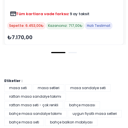
Tüm kartlara vade farksız
9 ay taksit
Sepette: 6.453,00₺
Kazancınız: 717,00₺
Hızlı Teslimat
₺7.170,00
Etiketler :
masa seti
masa setleri
masa sandalye seti
rattan masa sandalye takımı
rattan masa seti - çok renkli
bahçe masası
bahçe masa sandalye takımı
uygun fiyatlı masa setleri
bahçe masa seti
bahçe balkon mobilyası