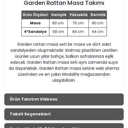
Garden Rattan Masa Takımı
Ürün Ölçüleri
Genişlik
Yükseklik
Derinlik
Masa
80 cm
75 cm
80 cm
4*Sandalye
58 cm
84 cm
64 cm
Garden rattan masa seti bir masa ve dört adet
sandalyeden oluşmaktadır. Kırılmaz plastikten üretilen
ürünler uzun yıllar bahçe, balkon sofralarınıza eşlik
edecek. Garden Rattan masa seti aynı zamanda suya
da dayanıklıdır. Garden Rattan masa setine web sitemiz
üzerinden ve en yakın Modalife mağazasından
ulaşabilirsin.
Ürün Tanıtım Videosu
Taksit Seçenekleri