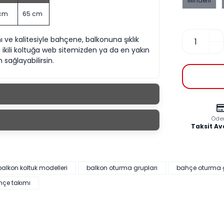
Minderli
 cm
65 cm
ımı ve kalitesiyle bahçene, balkonuna şıklık
 ikili koltuğa web sitemizden ya da en yakın
sağlayabilirsin.
Öde
Taksit Av
alkon koltuk modelleri
balkon oturma grupları
bahçe oturma g
hçe takımı