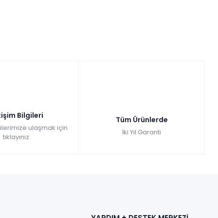
tişim Bilgileri
Tüm Ürünlerde
gilerimize ulaşmak için
İki Yıl Garanti
tıklayınız
YARDIM + DESTEK MERKEZİ