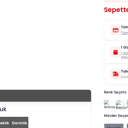
Sepett
Tüm
Tüm
1 G
1 gü
geçe
Tah
Ürün
Renk Seçimi:
tuk
Minder Seçe
eklik
Derinlik