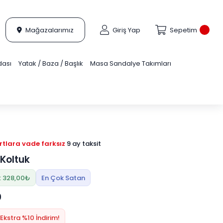
Mağazalarımız
Giriş Yap
Sepetim
dası
Yatak / Baza / Başlık
Masa Sandalye Takımları
tlara vade farksız
9 ay taksit
i Koltuk
: 328,00₺
En Çok Satan
0
Ekstra %10 İndirim!