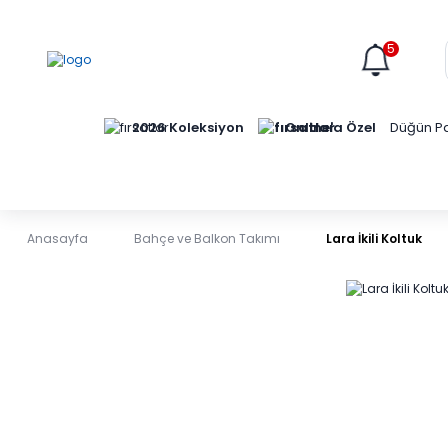
5
Online'a Özel
2026 Koleksiyon
Düğün Pa
Anasayfa
Bahçe ve Balkon Takımı
Lara İkili Koltuk