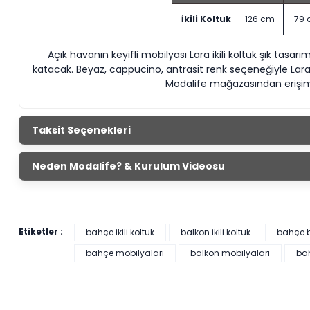
İkili Koltuk
126 cm
79
Açık havanın keyifli mobilyası Lara ikili koltuk şık tasar
katacak. Beyaz, cappucino, antrasit renk seçeneğiyle Lara
Modalife mağazasından erişim 
Taksit Seçenekleri
Neden Modalife? & Kurulum Videosu
Etiketler :
bahçe ikili koltuk
balkon ikili koltuk
bahçe b
bahçe mobilyaları
balkon mobilyaları
ba