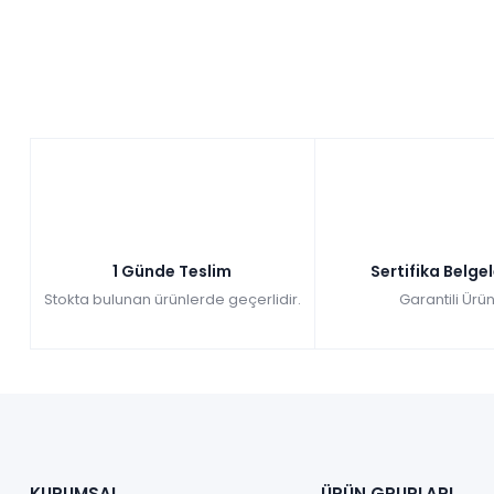
1 Günde Teslim
Sertifika Belge
Stokta bulunan ürünlerde geçerlidir.
Garantili Ürün
KURUMSAL
ÜRÜN GRUPLARI