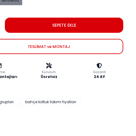
Mindersiz
SEPETE EKLE
TESLİMAT ve MONTAJ
me
Kurulum
Garanti
antajları
Ücretsiz
24 AY
rupları
bahçe koltuk takımı fiyatları