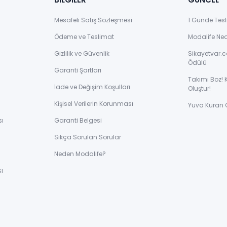
Mesafeli Satış Sözleşmesi
1 Günde Tesl
Ödeme ve Teslimat
Modalife Ne
Gizlilik ve Güvenlik
Sikayetvar.c
Ödülü
Garanti Şartları
Takımı Boz! 
İade ve Değişim Koşulları
Oluştur!
Kişisel Verilerin Korunması
Yuva Kuran 
sı
Garanti Belgesi
Sıkça Sorulan Sorular
ı
Neden Modalife?
ı