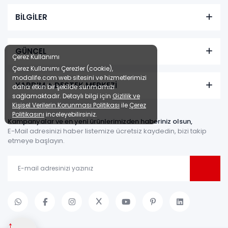
BİLGİLER
GÜNCEL
Çerez Kullanımı
Çerez Kullanımı Çerezler (cookie),
modalife.com web sitesini ve hizmetlerimizi
YARDIM + DESTEK MERKEZİ
daha etkin bir şekilde sunmamızı
sağlamaktadır. Detaylı bilgi için
Gizlilik ve
Kişisel Verilerin Korunması Politikası
ile
Çerez
Politikasını
inceleyebilirsiniz.
Kampanyalar ve en yeni ürünlerimizden haberiniz olsun,
E-Mail adresinizi haber listemize ücretsiz kaydedin, bizi takip
etmeye başlayın.
↑