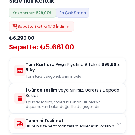
Side İkili Koltuk
Kazancınız: 629,00₺
En Çok Satan
Sepette Ekstra %10 İndirim!
₺6.290,00
Sepette: ₺5.661,00
Tüm Kartlara
Peşin Fiyatına 9 Taksit
698,89
x
9 Ay
Tüm taksit seçeneklerini incele
1 Günde Teslim
veya Sınırsız, Ücretsiz Depoda
Beklet!
1 günde teslim, stokta bulunan ürünler ve
depomuzun bulunduğu illerde geçerlidir.
Tahmini Teslimat
Ürünün size ne zaman teslim edileceğini öğrenin.