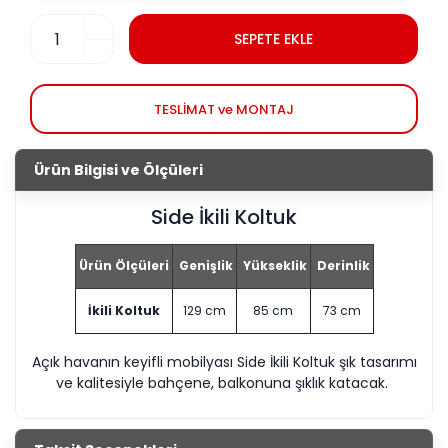
SEPETE EKLE
TESLİMAT ve MONTAJ
Ürün Bilgisi ve Ölçüleri
Side İkili Koltuk
Ürün Ölçüleri
Genişlik
Yükseklik
Derinlik
İkili Koltuk
129 cm
85 cm
73 cm
Açık havanın keyifli mobilyası Side İkili Koltuk şık tasarımı
ve kalitesiyle bahçene, balkonuna şıklık katacak.